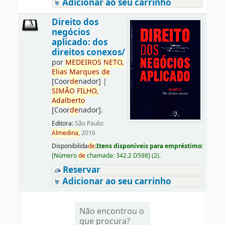
Adicionar ao seu carrinho
Direito dos
negócios
aplicado: dos
direitos conexos/
por
ME
DE
IROS
NETO,
Elias
Marques
de
[Coor
de
nador]
|
SIMÃO
FILHO,
Adalberto
[Coor
de
nador]
.
Editora:
São Paulo:
Almedina,
2016
Disponibilida
de
:
Itens disponíveis para empréstimo:
[
Número
de
chamada:
342.2 D598
]
(2).
Reservar
Adicionar ao seu carrinho
Não encontrou o
que procura?