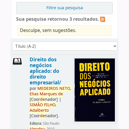
Filtre sua pesquisa
Sua pesquisa retornou 3 resultados.
Desculpe, sem sugestões.
Direito dos
negócios
aplicado: do
direito
empresarial/
por
ME
DE
IROS
NETO,
Elias
Marques
de
[Coor
de
nador]
|
SIMÃO
FILHO,
Adalberto
[Coor
de
nador]
.
Editora:
São Paulo: