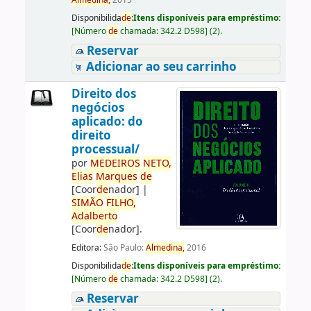
Almedina,
2015
Disponibilida
de
:
Itens disponíveis para empréstimo:
[
Número
de
chamada:
342.2 D598
]
(2).
Reservar
Adicionar ao seu carrinho
Direito dos
negócios
aplicado: do
direito
processual/
por
ME
DE
IROS
NETO,
Elias
Marques
de
[Coor
de
nador]
|
SIMÃO
FILHO,
Adalberto
[Coor
de
nador]
.
Editora:
São Paulo:
Almedina,
2016
Disponibilida
de
:
Itens disponíveis para empréstimo:
[
Número
de
chamada:
342.2 D598
]
(2).
Reservar