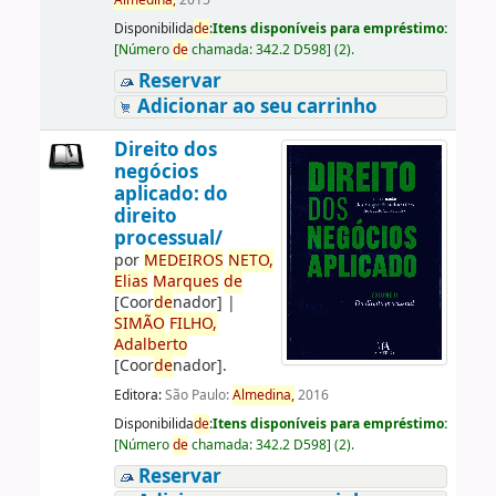
Almedina,
2015
Disponibilida
de
:
Itens disponíveis para empréstimo:
[
Número
de
chamada:
342.2 D598
]
(2).
Reservar
Adicionar ao seu carrinho
Direito dos
negócios
aplicado: do
direito
processual/
por
ME
DE
IROS
NETO,
Elias
Marques
de
[Coor
de
nador]
|
SIMÃO
FILHO,
Adalberto
[Coor
de
nador]
.
Editora:
São Paulo:
Almedina,
2016
Disponibilida
de
:
Itens disponíveis para empréstimo:
[
Número
de
chamada:
342.2 D598
]
(2).
Reservar