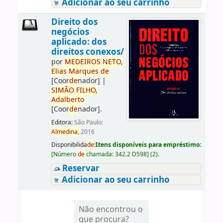
Adicionar ao seu carrinho
Direito dos
negócios
aplicado: dos
direitos conexos/
por
ME
DE
IROS
NETO,
Elias
Marques
de
[Coor
de
nador]
|
SIMÃO
FILHO,
Adalberto
[Coor
de
nador]
.
Editora:
São Paulo:
Almedina,
2016
Disponibilida
de
:
Itens disponíveis para empréstimo:
[
Número
de
chamada:
342.2 D598
]
(2).
Reservar
Adicionar ao seu carrinho
Não encontrou o
que procura?