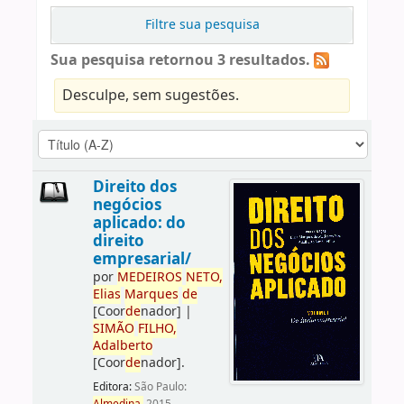
Filtre sua pesquisa
Sua pesquisa retornou 3 resultados.
Desculpe, sem sugestões.
Direito dos
negócios
aplicado: do
direito
empresarial/
por
ME
DE
IROS
NETO,
Elias
Marques
de
[Coor
de
nador]
|
SIMÃO
FILHO,
Adalberto
[Coor
de
nador]
.
Editora:
São Paulo: