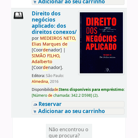
Adicionar ao seu carrinho
Direito dos
negócios
aplicado: dos
direitos conexos/
por
ME
DE
IROS
NETO,
Elias
Marques
de
[Coor
de
nador]
|
SIMÃO
FILHO,
Adalberto
[Coor
de
nador]
.
Editora:
São Paulo:
Almedina,
2016
Disponibilida
de
:
Itens disponíveis para empréstimo:
[
Número
de
chamada:
342.2 D598
]
(2).
Reservar
Adicionar ao seu carrinho
Não encontrou o
que procura?