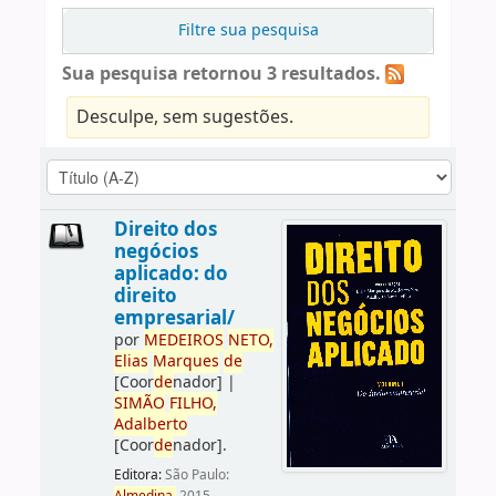
Filtre sua pesquisa
Sua pesquisa retornou 3 resultados.
Desculpe, sem sugestões.
Direito dos
negócios
aplicado: do
direito
empresarial/
por
ME
DE
IROS
NETO,
Elias
Marques
de
[Coor
de
nador]
|
SIMÃO
FILHO,
Adalberto
[Coor
de
nador]
.
Editora:
São Paulo: