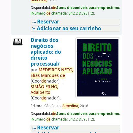
Almedina,
2015
Disponibilida
de
:
Itens disponíveis para empréstimo:
[
Número
de
chamada:
342.2 D598
]
(2).
Reservar
Adicionar ao seu carrinho
Direito dos
negócios
aplicado: do
direito
processual/
por
ME
DE
IROS
NETO,
Elias
Marques
de
[Coor
de
nador]
|
SIMÃO
FILHO,
Adalberto
[Coor
de
nador]
.
Editora:
São Paulo:
Almedina,
2016
Disponibilida
de
:
Itens disponíveis para empréstimo:
[
Número
de
chamada:
342.2 D598
]
(2).
Reservar