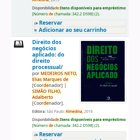
Almedina,
2015
Disponibilida
de
:
Itens disponíveis para empréstimo:
[
Número
de
chamada:
342.2 D598
]
(2).
Reservar
Adicionar ao seu carrinho
Direito dos
negócios
aplicado: do
direito
processual/
por
ME
DE
IROS
NETO,
Elias
Marques
de
[Coor
de
nador]
|
SIMÃO
FILHO,
Adalberto
[Coor
de
nador]
.
Editora:
São Paulo:
Almedina,
2016
Disponibilida
de
:
Itens disponíveis para empréstimo:
[
Número
de
chamada:
342.2 D598
]
(2).
Reservar