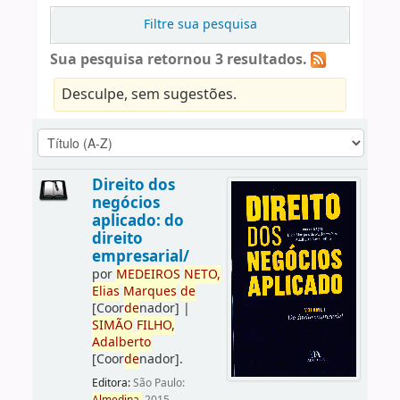
Filtre sua pesquisa
Sua pesquisa retornou 3 resultados.
Desculpe, sem sugestões.
Direito dos
negócios
aplicado: do
direito
empresarial/
por
ME
DE
IROS
NETO,
Elias
Marques
de
[Coor
de
nador]
|
SIMÃO
FILHO,
Adalberto
[Coor
de
nador]
.
Editora:
São Paulo: