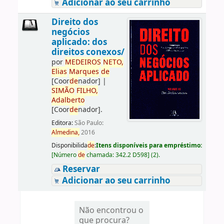
Adicionar ao seu carrinho
Direito dos
negócios
aplicado: dos
direitos conexos/
por
ME
DE
IROS
NETO,
Elias
Marques
de
[Coor
de
nador]
|
SIMÃO
FILHO,
Adalberto
[Coor
de
nador]
.
Editora:
São Paulo:
Almedina,
2016
Disponibilida
de
:
Itens disponíveis para empréstimo:
[
Número
de
chamada:
342.2 D598
]
(2).
Reservar
Adicionar ao seu carrinho
Não encontrou o
que procura?