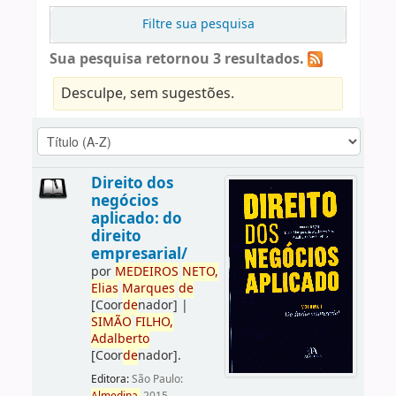
Filtre sua pesquisa
Sua pesquisa retornou 3 resultados.
Desculpe, sem sugestões.
Direito dos
negócios
aplicado: do
direito
empresarial/
por
ME
DE
IROS
NETO,
Elias
Marques
de
[Coor
de
nador]
|
SIMÃO
FILHO,
Adalberto
[Coor
de
nador]
.
Editora:
São Paulo: