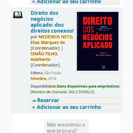
Adicionar ao seu carrinho
Direito dos
negócios
aplicado: dos
direitos conexos/
por
ME
DE
IROS
NETO,
Elias
Marques
de
[Coor
de
nador]
|
SIMÃO
FILHO,
Adalberto
[Coor
de
nador]
.
Editora:
São Paulo:
Almedina,
2016
Disponibilida
de
:
Itens disponíveis para empréstimo:
[
Número
de
chamada:
342.2 D598
]
(2).
Reservar
Adicionar ao seu carrinho
Não encontrou o
que procura?