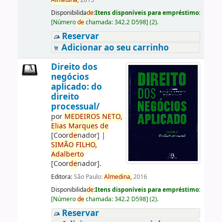
Almedina,
2015
Disponibilida
de
:
Itens disponíveis para empréstimo:
[
Número
de
chamada:
342.2 D598
]
(2).
Reservar
Adicionar ao seu carrinho
Direito dos
negócios
aplicado: do
direito
processual/
por
ME
DE
IROS
NETO,
Elias
Marques
de
[Coor
de
nador]
|
SIMÃO
FILHO,
Adalberto
[Coor
de
nador]
.
Editora:
São Paulo:
Almedina,
2016
Disponibilida
de
:
Itens disponíveis para empréstimo:
[
Número
de
chamada:
342.2 D598
]
(2).
Reservar