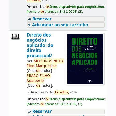
Almedina,
2015
Disponibilida
de
:
Itens disponíveis para empréstimo:
[
Número
de
chamada:
342.2 D598
]
(2).
Reservar
Adicionar ao seu carrinho
Direito dos
negócios
aplicado: do
direito
processual/
por
ME
DE
IROS
NETO,
Elias
Marques
de
[Coor
de
nador]
|
SIMÃO
FILHO,
Adalberto
[Coor
de
nador]
.
Editora:
São Paulo:
Almedina,
2016
Disponibilida
de
:
Itens disponíveis para empréstimo:
[
Número
de
chamada:
342.2 D598
]
(2).
Reservar