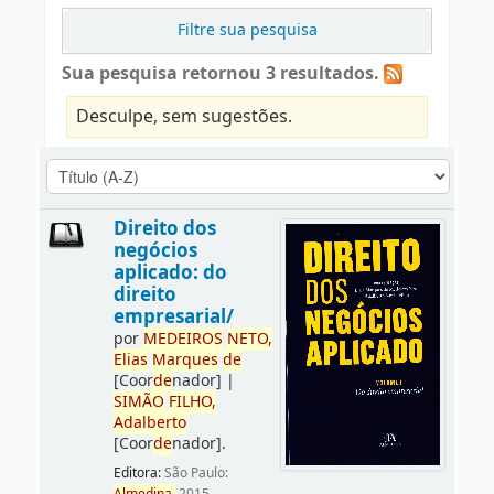
Filtre sua pesquisa
Sua pesquisa retornou 3 resultados.
Desculpe, sem sugestões.
Direito dos
negócios
aplicado: do
direito
empresarial/
por
ME
DE
IROS
NETO,
Elias
Marques
de
[Coor
de
nador]
|
SIMÃO
FILHO,
Adalberto
[Coor
de
nador]
.
Editora:
São Paulo: