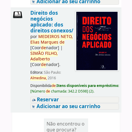
Adicionar ao seu carrinho
Direito dos
negócios
aplicado: dos
direitos conexos/
por
ME
DE
IROS
NETO,
Elias
Marques
de
[Coor
de
nador]
|
SIMÃO
FILHO,
Adalberto
[Coor
de
nador]
.
Editora:
São Paulo:
Almedina,
2016
Disponibilida
de
:
Itens disponíveis para empréstimo:
[
Número
de
chamada:
342.2 D598
]
(2).
Reservar
Adicionar ao seu carrinho
Não encontrou o
que procura?