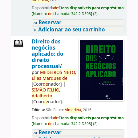
Almedina,
2015
Disponibilida
de
:
Itens disponíveis para empréstimo:
[
Número
de
chamada:
342.2 D598
]
(2).
Reservar
Adicionar ao seu carrinho
Direito dos
negócios
aplicado: do
direito
processual/
por
ME
DE
IROS
NETO,
Elias
Marques
de
[Coor
de
nador]
|
SIMÃO
FILHO,
Adalberto
[Coor
de
nador]
.
Editora:
São Paulo:
Almedina,
2016
Disponibilida
de
:
Itens disponíveis para empréstimo:
[
Número
de
chamada:
342.2 D598
]
(2).
Reservar