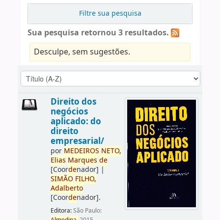
Filtre sua pesquisa
Sua pesquisa retornou 3 resultados.
Desculpe, sem sugestões.
Direito dos
negócios
aplicado: do
direito
empresarial/
por
ME
DE
IROS
NETO,
Elias
Marques
de
[Coor
de
nador]
|
SIMÃO
FILHO,
Adalberto
[Coor
de
nador]
.
Editora:
São Paulo: