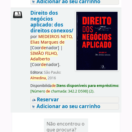
Adicionar ao seu carrinho
Direito dos
negócios
aplicado: dos
direitos conexos/
por
ME
DE
IROS
NETO,
Elias
Marques
de
[Coor
de
nador]
|
SIMÃO
FILHO,
Adalberto
[Coor
de
nador]
.
Editora:
São Paulo:
Almedina,
2016
Disponibilida
de
:
Itens disponíveis para empréstimo:
[
Número
de
chamada:
342.2 D598
]
(2).
Reservar
Adicionar ao seu carrinho
Não encontrou o
que procura?