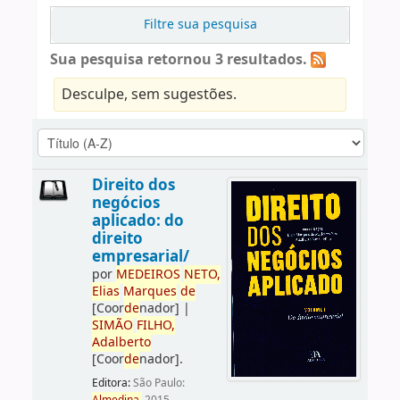
Filtre sua pesquisa
Sua pesquisa retornou 3 resultados.
Desculpe, sem sugestões.
Direito dos
negócios
aplicado: do
direito
empresarial/
por
ME
DE
IROS
NETO,
Elias
Marques
de
[Coor
de
nador]
|
SIMÃO
FILHO,
Adalberto
[Coor
de
nador]
.
Editora:
São Paulo: