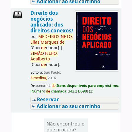
Adicionar ao seu carrinho
Direito dos
negócios
aplicado: dos
direitos conexos/
por
ME
DE
IROS
NETO,
Elias
Marques
de
[Coor
de
nador]
|
SIMÃO
FILHO,
Adalberto
[Coor
de
nador]
.
Editora:
São Paulo:
Almedina,
2016
Disponibilida
de
:
Itens disponíveis para empréstimo:
[
Número
de
chamada:
342.2 D598
]
(2).
Reservar
Adicionar ao seu carrinho
Não encontrou o
que procura?