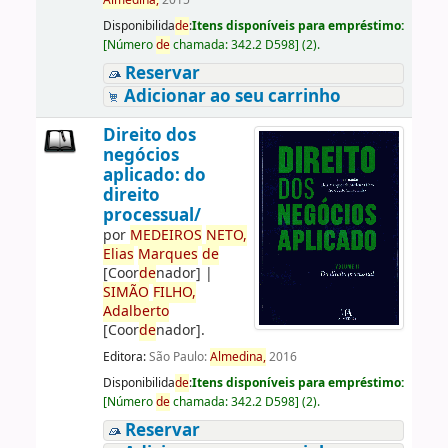
Almedina,
2015
Disponibilida
de
:
Itens disponíveis para empréstimo:
[
Número
de
chamada:
342.2 D598
]
(2).
Reservar
Adicionar ao seu carrinho
Direito dos
negócios
aplicado: do
direito
processual/
por
ME
DE
IROS
NETO,
Elias
Marques
de
[Coor
de
nador]
|
SIMÃO
FILHO,
Adalberto
[Coor
de
nador]
.
Editora:
São Paulo:
Almedina,
2016
Disponibilida
de
:
Itens disponíveis para empréstimo:
[
Número
de
chamada:
342.2 D598
]
(2).
Reservar