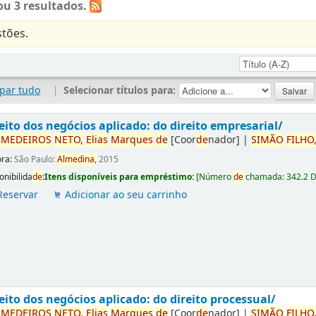
u 3 resultados.
tões.
par tudo
|
Selecionar títulos para:
eito dos negócios aplicado: do direito empresarial/
r
ME
DE
IROS
NETO,
Elias
Marques
de
[Coor
de
nador]
|
SIMÃO
FILHO
ora:
São Paulo:
Almedina,
2015
onibilida
de
:
Itens disponíveis para empréstimo:
[
Número
de
chamada:
342.2 
Reservar
Adicionar ao seu carrinho
eito dos negócios aplicado: do direito processual/
r
ME
DE
IROS
NETO,
Elias
Marques
de
[Coor
de
nador]
|
SIMÃO
FILHO