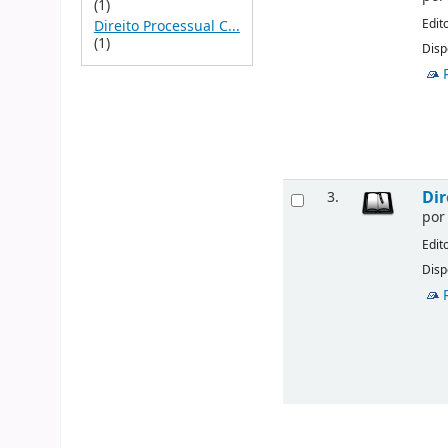
(1)
Edit
Direito Processual C...
(1)
Disp
Dir
3.
po
Edit
Disp