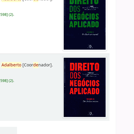
D598
]
(2).
,
Adalberto
[Coor
de
nador]
.
D598
]
(2).