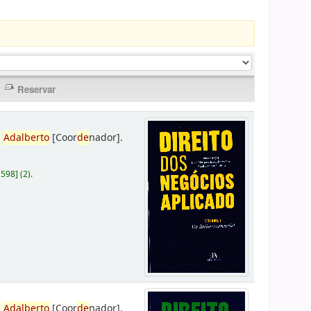
,
Adalberto
[Coor
de
nador]
.
D598
]
(2).
,
Adalberto
[Coor
de
nador]
.