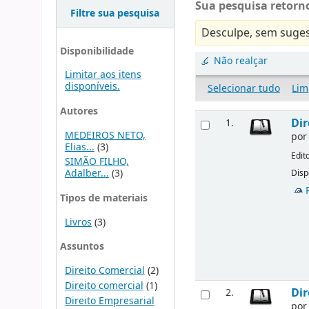
Sua pesquisa retorno
Filtre sua pesquisa
Desculpe, sem suges
Disponibilidade
Não realçar
Limitar aos itens
disponíveis.
Selecionar tudo
Lim
Autores
Dir
1.
MEDEIROS NETO,
po
Elias...
(3)
Edit
SIMÃO FILHO,
Adalber...
(3)
Disp
Tipos de materiais
Livros
(3)
Assuntos
Direito Comercial
(2)
Direito comercial
(1)
Dir
2.
Direito Empresarial
po