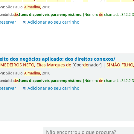
ora:
São Paulo:
Almedina,
2016
onibilida
de
:
Itens disponíveis para empréstimo:
[
Número
de
chamada:
342.2 
Reservar
Adicionar ao seu carrinho
eito dos negócios aplicado: dos direitos conexos/
r
ME
DE
IROS
NETO,
Elias
Marques
de
[Coor
de
nador]
|
SIMÃO
FILHO
ora:
São Paulo:
Almedina,
2016
onibilida
de
:
Itens disponíveis para empréstimo:
[
Número
de
chamada:
342.2 
Reservar
Adicionar ao seu carrinho
Não encontrou o que procura?