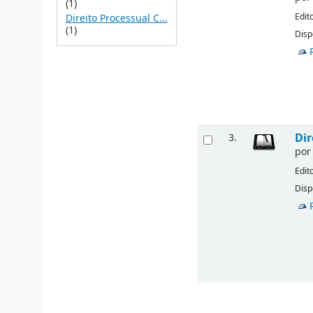
(1)
Edit
Direito Processual C...
(1)
Disp
Dir
3.
po
Edit
Disp