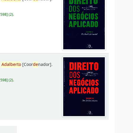
D598
]
(2).
,
Adalberto
[Coor
de
nador]
.
D598
]
(2).