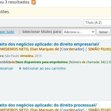
u 3 resultados.
tões.
par tudo
|
Selecionar títulos para:
eito dos negócios aplicado: do direito empresarial/
r
ME
DE
IROS
NETO,
Elias
Marques
de
[Coor
de
nador]
|
SIMÃO
FILHO
ora:
São Paulo:
Almedina,
2015
onibilida
de
:
Itens disponíveis para empréstimo:
[
Número
de
chamada:
342.2 
Reservar
Adicionar ao seu carrinho
eito dos negócios aplicado: do direito processual/
r
ME
DE
IROS
NETO,
Elias
Marques
de
[Coor
de
nador]
|
SIMÃO
FILHO