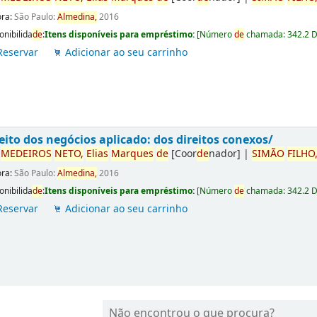
ora:
São Paulo:
Almedina,
2016
onibilida
de
:
Itens disponíveis para empréstimo:
[
Número
de
chamada:
342.2 
Reservar
Adicionar ao seu carrinho
eito dos negócios aplicado: dos direitos conexos/
r
ME
DE
IROS
NETO,
Elias
Marques
de
[Coor
de
nador]
|
SIMÃO
FILHO
ora:
São Paulo:
Almedina,
2016
onibilida
de
:
Itens disponíveis para empréstimo:
[
Número
de
chamada:
342.2 
Reservar
Adicionar ao seu carrinho
Não encontrou o que procura?