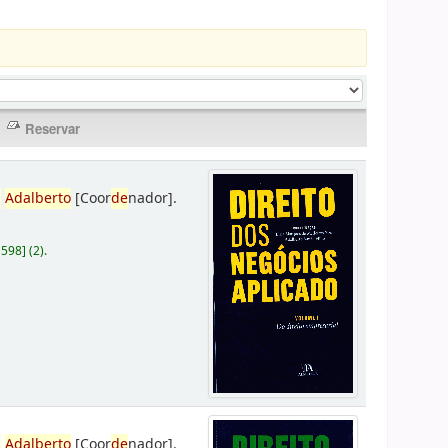
,
Adalberto
[Coor
de
nador]
.
D598
]
(2).
,
Adalberto
[Coor
de
nador]
.