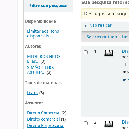
Sua pesquisa retorno
Filtre sua pesquisa
Desculpe, sem suges
Disponibilidade
Não realçar
Limitar aos itens
disponíveis.
Selecionar tudo
Lim
Autores
Dir
1.
MEDEIROS NETO,
po
Elias...
(3)
Edit
SIMÃO FILHO,
Adalber...
(3)
Disp
Tipos de materiais
Livros
(3)
Assuntos
Direito Comercial
(2)
Direito comercial
(1)
Dir
2.
Direito Empresarial
po