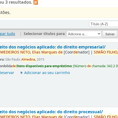
u 3 resultados.
tões.
par tudo
|
Selecionar títulos para:
eito dos negócios aplicado: do direito empresarial/
r
ME
DE
IROS
NETO,
Elias
Marques
de
[Coor
de
nador]
|
SIMÃO
FILHO
ora:
São Paulo:
Almedina,
2015
onibilida
de
:
Itens disponíveis para empréstimo:
[
Número
de
chamada:
342.2 
Reservar
Adicionar ao seu carrinho
eito dos negócios aplicado: do direito processual/
r
ME
DE
IROS
NETO,
Elias
Marques
de
[Coor
de
nador]
|
SIMÃO
FILHO