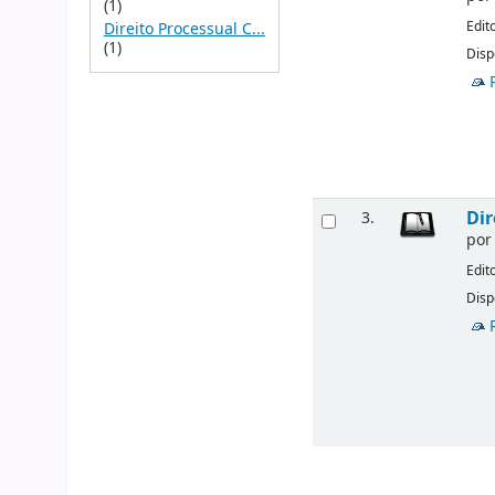
(1)
Edit
Direito Processual C...
(1)
Disp
Dir
3.
po
Edit
Disp