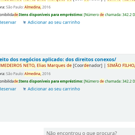
ora:
São Paulo:
Almedina,
2016
onibilida
de
:
Itens disponíveis para empréstimo:
[
Número
de
chamada:
342.2 
Reservar
Adicionar ao seu carrinho
eito dos negócios aplicado: dos direitos conexos/
r
ME
DE
IROS
NETO,
Elias
Marques
de
[Coor
de
nador]
|
SIMÃO
FILHO
ora:
São Paulo:
Almedina,
2016
onibilida
de
:
Itens disponíveis para empréstimo:
[
Número
de
chamada:
342.2 
Reservar
Adicionar ao seu carrinho
Não encontrou o que procura?