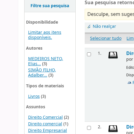
Sua pesquisa retorno
Filtre sua pesquisa
Desculpe, sem suges
Disponibilidade
Não realçar
Limitar aos itens
disponíveis.
Selecionar tudo
Lim
Autores
Dir
1.
MEDEIROS NETO,
po
Elias...
(3)
Edit
SIMÃO FILHO,
Adalber...
(3)
Disp
Tipos de materiais
Livros
(3)
Assuntos
Direito Comercial
(2)
Direito comercial
(1)
Dir
2.
Direito Empresarial
po