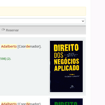
,
Adalberto
[Coor
de
nador]
.
D598
]
(2).
,
Adalberto
[Coor
de
nador]
.