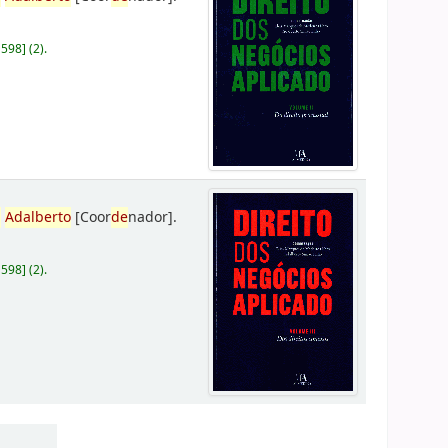
D598
]
(2).
,
Adalberto
[Coor
de
nador]
.
D598
]
(2).