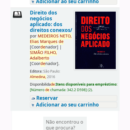
Adicionar ao seu carrinho
Direito dos
negócios
aplicado: dos
direitos conexos/
por
ME
DE
IROS
NETO,
Elias
Marques
de
[Coor
de
nador]
|
SIMÃO
FILHO,
Adalberto
[Coor
de
nador]
.
Editora:
São Paulo:
Almedina,
2016
Disponibilida
de
:
Itens disponíveis para empréstimo:
[
Número
de
chamada:
342.2 D598
]
(2).
Reservar
Adicionar ao seu carrinho
Não encontrou o
que procura?