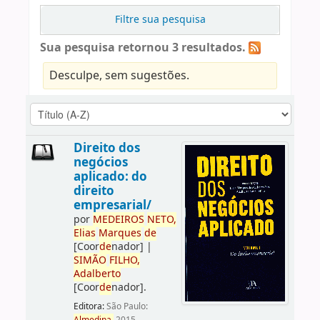
Filtre sua pesquisa
Sua pesquisa retornou 3 resultados.
Desculpe, sem sugestões.
Direito dos
negócios
aplicado: do
direito
empresarial/
por
ME
DE
IROS
NETO,
Elias
Marques
de
[Coor
de
nador]
|
SIMÃO
FILHO,
Adalberto
[Coor
de
nador]
.
Editora:
São Paulo: