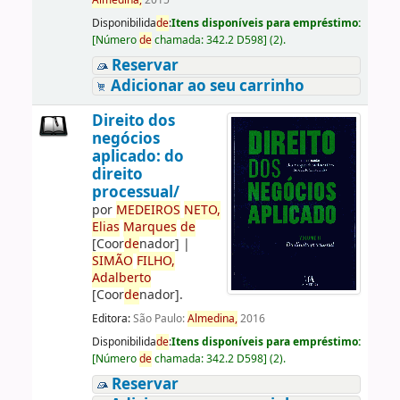
Almedina,
2015
Disponibilida
de
:
Itens disponíveis para empréstimo:
[
Número
de
chamada:
342.2 D598
]
(2).
Reservar
Adicionar ao seu carrinho
Direito dos
negócios
aplicado: do
direito
processual/
por
ME
DE
IROS
NETO,
Elias
Marques
de
[Coor
de
nador]
|
SIMÃO
FILHO,
Adalberto
[Coor
de
nador]
.
Editora:
São Paulo:
Almedina,
2016
Disponibilida
de
:
Itens disponíveis para empréstimo:
[
Número
de
chamada:
342.2 D598
]
(2).
Reservar