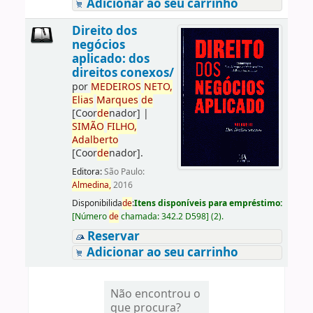
Adicionar ao seu carrinho
Direito dos
negócios
aplicado: dos
direitos conexos/
por
ME
DE
IROS
NETO,
Elias
Marques
de
[Coor
de
nador]
|
SIMÃO
FILHO,
Adalberto
[Coor
de
nador]
.
Editora:
São Paulo:
Almedina,
2016
Disponibilida
de
:
Itens disponíveis para empréstimo:
[
Número
de
chamada:
342.2 D598
]
(2).
Reservar
Adicionar ao seu carrinho
Não encontrou o
que procura?