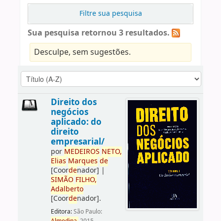
Filtre sua pesquisa
Sua pesquisa retornou 3 resultados.
Desculpe, sem sugestões.
Direito dos
negócios
aplicado: do
direito
empresarial/
por
ME
DE
IROS
NETO,
Elias
Marques
de
[Coor
de
nador]
|
SIMÃO
FILHO,
Adalberto
[Coor
de
nador]
.
Editora:
São Paulo: