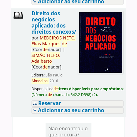
Adicionar ao seu carrinho
Direito dos
negócios
aplicado: dos
direitos conexos/
por
ME
DE
IROS
NETO,
Elias
Marques
de
[Coor
de
nador]
|
SIMÃO
FILHO,
Adalberto
[Coor
de
nador]
.
Editora:
São Paulo:
Almedina,
2016
Disponibilida
de
:
Itens disponíveis para empréstimo:
[
Número
de
chamada:
342.2 D598
]
(2).
Reservar
Adicionar ao seu carrinho
Não encontrou o
que procura?