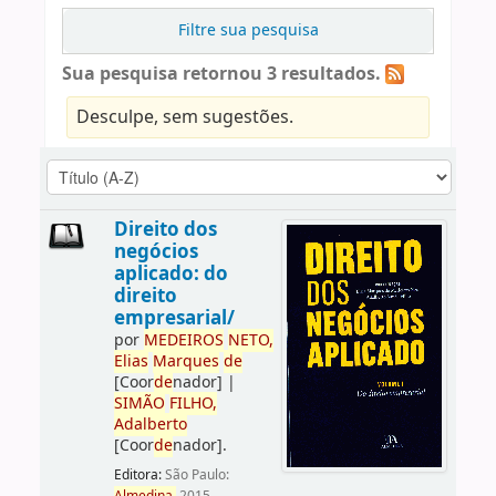
Filtre sua pesquisa
Sua pesquisa retornou 3 resultados.
Desculpe, sem sugestões.
Direito dos
negócios
aplicado: do
direito
empresarial/
por
ME
DE
IROS
NETO,
Elias
Marques
de
[Coor
de
nador]
|
SIMÃO
FILHO,
Adalberto
[Coor
de
nador]
.
Editora:
São Paulo: