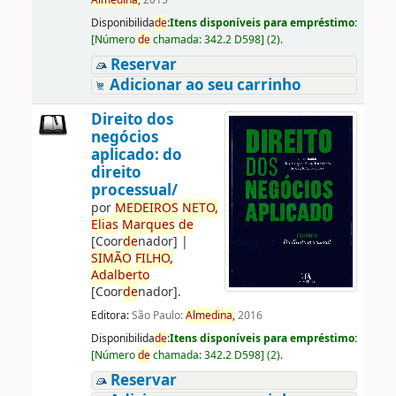
Almedina,
2015
Disponibilida
de
:
Itens disponíveis para empréstimo:
[
Número
de
chamada:
342.2 D598
]
(2).
Reservar
Adicionar ao seu carrinho
Direito dos
negócios
aplicado: do
direito
processual/
por
ME
DE
IROS
NETO,
Elias
Marques
de
[Coor
de
nador]
|
SIMÃO
FILHO,
Adalberto
[Coor
de
nador]
.
Editora:
São Paulo:
Almedina,
2016
Disponibilida
de
:
Itens disponíveis para empréstimo:
[
Número
de
chamada:
342.2 D598
]
(2).
Reservar