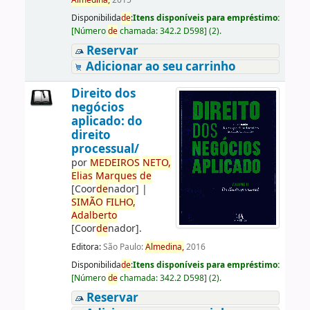
Almedina,
2015
Disponibilida
de
:
Itens disponíveis para empréstimo:
[
Número
de
chamada:
342.2 D598
]
(2).
Reservar
Adicionar ao seu carrinho
Direito dos
negócios
aplicado: do
direito
processual/
por
ME
DE
IROS
NETO,
Elias
Marques
de
[Coor
de
nador]
|
SIMÃO
FILHO,
Adalberto
[Coor
de
nador]
.
Editora:
São Paulo:
Almedina,
2016
Disponibilida
de
:
Itens disponíveis para empréstimo:
[
Número
de
chamada:
342.2 D598
]
(2).
Reservar