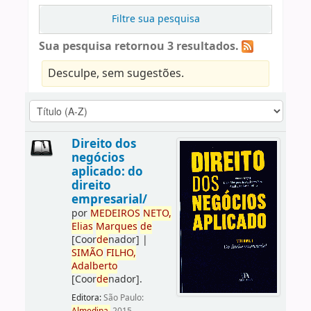
Filtre sua pesquisa
Sua pesquisa retornou 3 resultados.
Desculpe, sem sugestões.
Direito dos
negócios
aplicado: do
direito
empresarial/
por
ME
DE
IROS
NETO,
Elias
Marques
de
[Coor
de
nador]
|
SIMÃO
FILHO,
Adalberto
[Coor
de
nador]
.
Editora:
São Paulo: