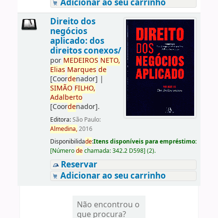
Adicionar ao seu carrinho
Direito dos
negócios
aplicado: dos
direitos conexos/
por
ME
DE
IROS
NETO,
Elias
Marques
de
[Coor
de
nador]
|
SIMÃO
FILHO,
Adalberto
[Coor
de
nador]
.
Editora:
São Paulo:
Almedina,
2016
Disponibilida
de
:
Itens disponíveis para empréstimo:
[
Número
de
chamada:
342.2 D598
]
(2).
Reservar
Adicionar ao seu carrinho
Não encontrou o
que procura?