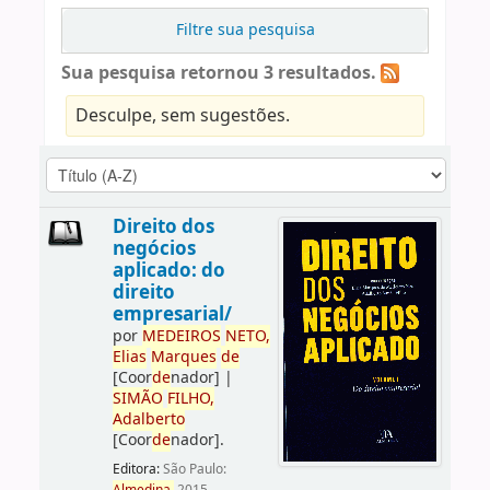
Filtre sua pesquisa
Sua pesquisa retornou 3 resultados.
Desculpe, sem sugestões.
Direito dos
negócios
aplicado: do
direito
empresarial/
por
ME
DE
IROS
NETO,
Elias
Marques
de
[Coor
de
nador]
|
SIMÃO
FILHO,
Adalberto
[Coor
de
nador]
.
Editora:
São Paulo: