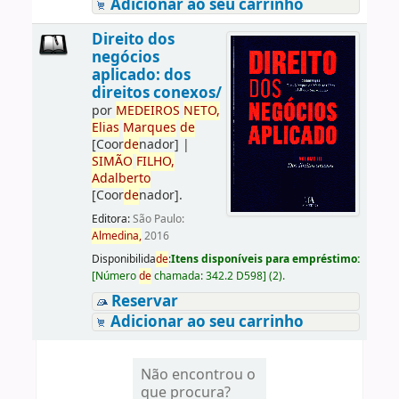
Adicionar ao seu carrinho
Direito dos
negócios
aplicado: dos
direitos conexos/
por
ME
DE
IROS
NETO,
Elias
Marques
de
[Coor
de
nador]
|
SIMÃO
FILHO,
Adalberto
[Coor
de
nador]
.
Editora:
São Paulo:
Almedina,
2016
Disponibilida
de
:
Itens disponíveis para empréstimo:
[
Número
de
chamada:
342.2 D598
]
(2).
Reservar
Adicionar ao seu carrinho
Não encontrou o
que procura?