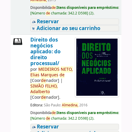
Almedina,
2015
Disponibilida
de
:
Itens disponíveis para empréstimo:
[
Número
de
chamada:
342.2 D598
]
(2).
Reservar
Adicionar ao seu carrinho
Direito dos
negócios
aplicado: do
direito
processual/
por
ME
DE
IROS
NETO,
Elias
Marques
de
[Coor
de
nador]
|
SIMÃO
FILHO,
Adalberto
[Coor
de
nador]
.
Editora:
São Paulo:
Almedina,
2016
Disponibilida
de
:
Itens disponíveis para empréstimo:
[
Número
de
chamada:
342.2 D598
]
(2).
Reservar