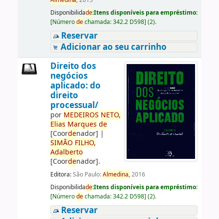
Almedina,
2015
Disponibilida
de
:
Itens disponíveis para empréstimo:
[
Número
de
chamada:
342.2 D598
]
(2).
Reservar
Adicionar ao seu carrinho
Direito dos
negócios
aplicado: do
direito
processual/
por
ME
DE
IROS
NETO,
Elias
Marques
de
[Coor
de
nador]
|
SIMÃO
FILHO,
Adalberto
[Coor
de
nador]
.
Editora:
São Paulo:
Almedina,
2016
Disponibilida
de
:
Itens disponíveis para empréstimo:
[
Número
de
chamada:
342.2 D598
]
(2).
Reservar