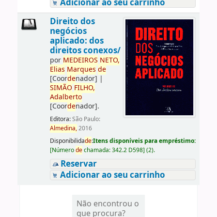
Adicionar ao seu carrinho
Direito dos
negócios
aplicado: dos
direitos conexos/
por
ME
DE
IROS
NETO,
Elias
Marques
de
[Coor
de
nador]
|
SIMÃO
FILHO,
Adalberto
[Coor
de
nador]
.
Editora:
São Paulo:
Almedina,
2016
Disponibilida
de
:
Itens disponíveis para empréstimo:
[
Número
de
chamada:
342.2 D598
]
(2).
Reservar
Adicionar ao seu carrinho
Não encontrou o
que procura?