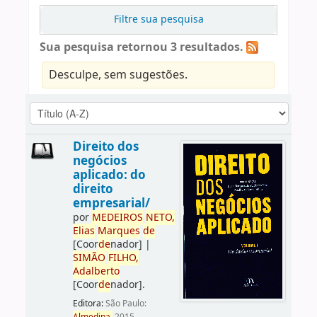
Filtre sua pesquisa
Sua pesquisa retornou 3 resultados.
Desculpe, sem sugestões.
Direito dos
negócios
aplicado: do
direito
empresarial/
por
ME
DE
IROS
NETO,
Elias
Marques
de
[Coor
de
nador]
|
SIMÃO
FILHO,
Adalberto
[Coor
de
nador]
.
Editora:
São Paulo: