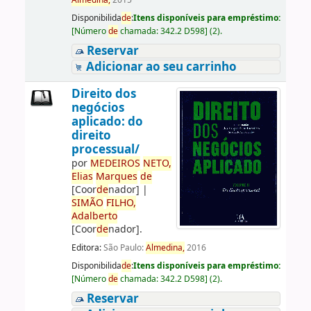
Almedina,
2015
Disponibilida
de
:
Itens disponíveis para empréstimo:
[
Número
de
chamada:
342.2 D598
]
(2).
Reservar
Adicionar ao seu carrinho
Direito dos
negócios
aplicado: do
direito
processual/
por
ME
DE
IROS
NETO,
Elias
Marques
de
[Coor
de
nador]
|
SIMÃO
FILHO,
Adalberto
[Coor
de
nador]
.
Editora:
São Paulo:
Almedina,
2016
Disponibilida
de
:
Itens disponíveis para empréstimo:
[
Número
de
chamada:
342.2 D598
]
(2).
Reservar