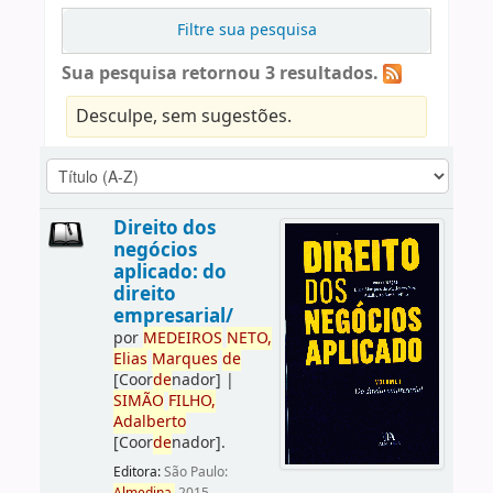
Filtre sua pesquisa
Sua pesquisa retornou 3 resultados.
Desculpe, sem sugestões.
Direito dos
negócios
aplicado: do
direito
empresarial/
por
ME
DE
IROS
NETO,
Elias
Marques
de
[Coor
de
nador]
|
SIMÃO
FILHO,
Adalberto
[Coor
de
nador]
.
Editora:
São Paulo: