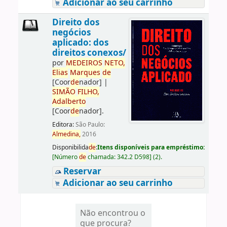
Adicionar ao seu carrinho
Direito dos
negócios
aplicado: dos
direitos conexos/
por
ME
DE
IROS
NETO,
Elias
Marques
de
[Coor
de
nador]
|
SIMÃO
FILHO,
Adalberto
[Coor
de
nador]
.
Editora:
São Paulo:
Almedina,
2016
Disponibilida
de
:
Itens disponíveis para empréstimo:
[
Número
de
chamada:
342.2 D598
]
(2).
Reservar
Adicionar ao seu carrinho
Não encontrou o
que procura?