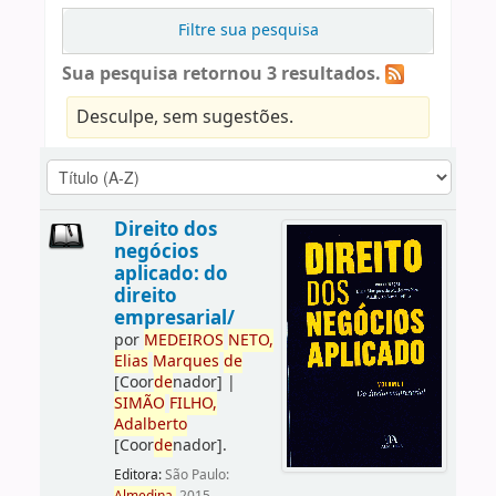
Filtre sua pesquisa
Sua pesquisa retornou 3 resultados.
Desculpe, sem sugestões.
Direito dos
negócios
aplicado: do
direito
empresarial/
por
ME
DE
IROS
NETO,
Elias
Marques
de
[Coor
de
nador]
|
SIMÃO
FILHO,
Adalberto
[Coor
de
nador]
.
Editora:
São Paulo: