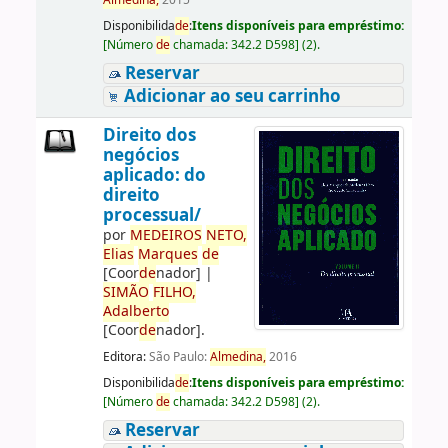
Almedina,
2015
Disponibilida
de
:
Itens disponíveis para empréstimo:
[
Número
de
chamada:
342.2 D598
]
(2).
Reservar
Adicionar ao seu carrinho
Direito dos
negócios
aplicado: do
direito
processual/
por
ME
DE
IROS
NETO,
Elias
Marques
de
[Coor
de
nador]
|
SIMÃO
FILHO,
Adalberto
[Coor
de
nador]
.
Editora:
São Paulo:
Almedina,
2016
Disponibilida
de
:
Itens disponíveis para empréstimo:
[
Número
de
chamada:
342.2 D598
]
(2).
Reservar