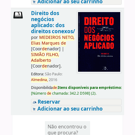
Adicionar ao seu carrinho
Direito dos
negócios
aplicado: dos
direitos conexos/
por
ME
DE
IROS
NETO,
Elias
Marques
de
[Coor
de
nador]
|
SIMÃO
FILHO,
Adalberto
[Coor
de
nador]
.
Editora:
São Paulo:
Almedina,
2016
Disponibilida
de
:
Itens disponíveis para empréstimo:
[
Número
de
chamada:
342.2 D598
]
(2).
Reservar
Adicionar ao seu carrinho
Não encontrou o
que procura?