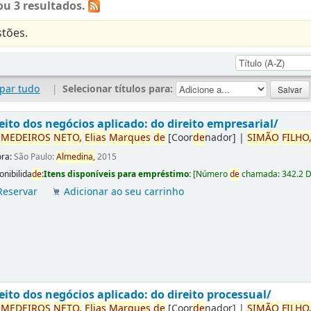
u 3 resultados.
tões.
par tudo
|
Selecionar títulos para:
eito dos negócios aplicado: do direito empresarial/
r
ME
DE
IROS
NETO,
Elias
Marques
de
[Coor
de
nador]
|
SIMÃO
FILHO
ora:
São Paulo:
Almedina,
2015
onibilida
de
:
Itens disponíveis para empréstimo:
[
Número
de
chamada:
342.2 
Reservar
Adicionar ao seu carrinho
eito dos negócios aplicado: do direito processual/
r
ME
DE
IROS
NETO,
Elias
Marques
de
[Coor
de
nador]
|
SIMÃO
FILHO