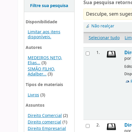
Sua pesquisa retorno
Filtre sua pesquisa
Desculpe, sem suges
Disponibilidade
Não realçar
Limitar aos itens
disponíveis.
Selecionar tudo
Lim
Autores
Dir
1.
MEDEIROS NETO,
po
Elias...
(3)
Edit
SIMÃO FILHO,
Adalber...
(3)
Disp
Tipos de materiais
Livros
(3)
Assuntos
Direito Comercial
(2)
Direito comercial
(1)
Dir
2.
Direito Empresarial
po