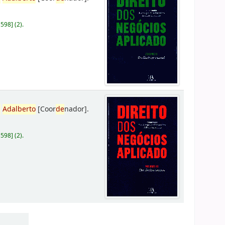
D598
]
(2).
,
Adalberto
[Coor
de
nador]
.
D598
]
(2).