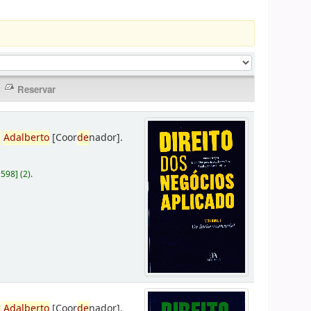
,
Adalberto
[Coor
de
nador]
.
D598
]
(2).
,
Adalberto
[Coor
de
nador]
.