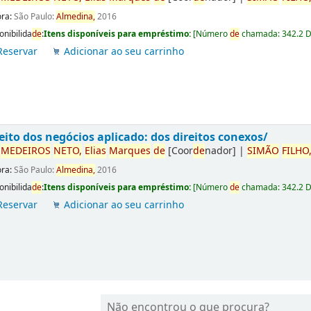
ora:
São Paulo:
Almedina,
2016
onibilida
de
:
Itens disponíveis para empréstimo:
[
Número
de
chamada:
342.2 
Reservar
Adicionar ao seu carrinho
eito dos negócios aplicado: dos direitos conexos/
r
ME
DE
IROS
NETO,
Elias
Marques
de
[Coor
de
nador]
|
SIMÃO
FILHO
ora:
São Paulo:
Almedina,
2016
onibilida
de
:
Itens disponíveis para empréstimo:
[
Número
de
chamada:
342.2 
Reservar
Adicionar ao seu carrinho
Não encontrou o que procura?