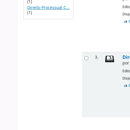
(1)
Edit
Direito Processual C...
(1)
Disp
Dir
3.
po
Edit
Disp