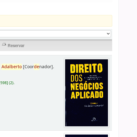
,
Adalberto
[Coor
de
nador]
.
D598
]
(2).