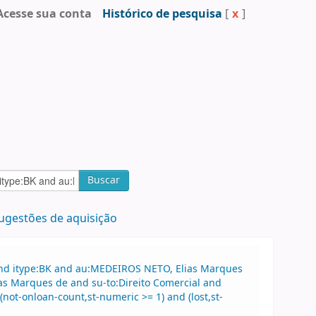
Acesse sua conta
Histórico de pesquisa
[
x
]
Buscar
ugestões de aquisição
and itype:BK and au:MEDEIROS NETO, Elias Marques
as Marques de and su-to:Direito Comercial and
not-onloan-count,st-numeric >= 1) and (lost,st-