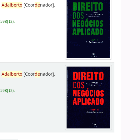
,
Adalberto
[Coor
de
nador]
.
D598
]
(2).
,
Adalberto
[Coor
de
nador]
.
D598
]
(2).