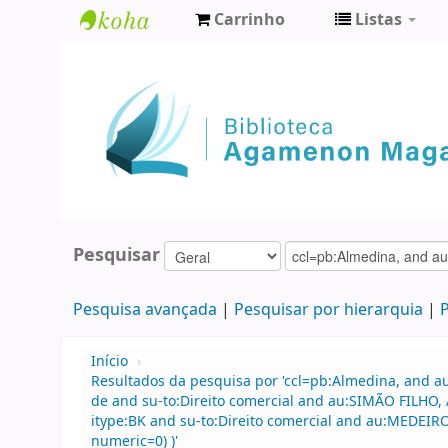
Carrinho
Listas
Biblioteca
Agamenon
Magalhães
Pesquisar
Pesquisa avançada
Pesquisar por hierarquia
P
Início
›
Resultados da pesquisa por 'ccl=pb:Almedina, and 
de and su-to:Direito comercial and au:SIMÃO FILHO,
itype:BK and su-to:Direito comercial and au:MEDEIROS
numeric=0) )'