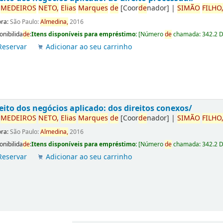
r
ME
DE
IROS
NETO,
Elias
Marques
de
[Coor
de
nador]
|
SIMÃO
FILHO
ora:
São Paulo:
Almedina,
2016
onibilida
de
:
Itens disponíveis para empréstimo:
[
Número
de
chamada:
342.2 
Reservar
Adicionar ao seu carrinho
eito dos negócios aplicado: dos direitos conexos/
r
ME
DE
IROS
NETO,
Elias
Marques
de
[Coor
de
nador]
|
SIMÃO
FILHO
ora:
São Paulo:
Almedina,
2016
onibilida
de
:
Itens disponíveis para empréstimo:
[
Número
de
chamada:
342.2 
Reservar
Adicionar ao seu carrinho