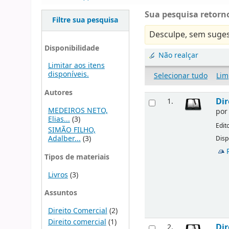
Sua pesquisa retorno
Filtre sua pesquisa
Desculpe, sem suges
Disponibilidade
Não realçar
Limitar aos itens
disponíveis.
Selecionar tudo
Lim
Autores
Dir
1.
MEDEIROS NETO,
po
Elias...
(3)
Edit
SIMÃO FILHO,
Adalber...
(3)
Disp
Tipos de materiais
Livros
(3)
Assuntos
Direito Comercial
(2)
Direito comercial
(1)
Dir
2.