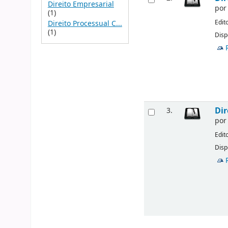
Direito Empresarial
po
(1)
Edit
Direito Processual C...
(1)
Disp
Dir
3.
po
Edit
Disp