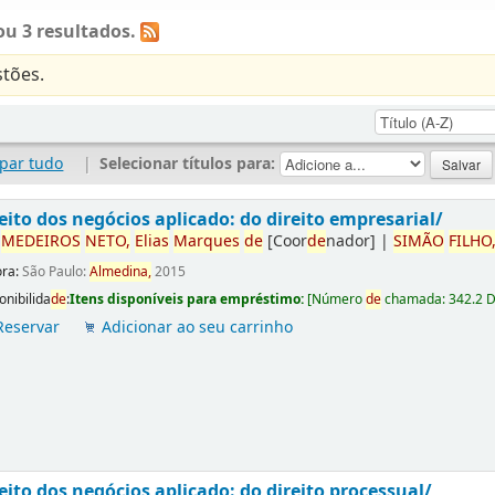
u 3 resultados.
tões.
par tudo
|
Selecionar títulos para:
eito dos negócios aplicado: do direito empresarial/
r
ME
DE
IROS
NETO,
Elias
Marques
de
[Coor
de
nador]
|
SIMÃO
FILHO
ora:
São Paulo:
Almedina,
2015
onibilida
de
:
Itens disponíveis para empréstimo:
[
Número
de
chamada:
342.2 
Reservar
Adicionar ao seu carrinho
eito dos negócios aplicado: do direito processual/