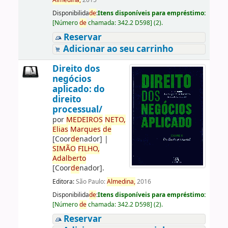
Almedina,
2015
Disponibilida
de
:
Itens disponíveis para empréstimo:
[
Número
de
chamada:
342.2 D598
]
(2).
Reservar
Adicionar ao seu carrinho
Direito dos
negócios
aplicado: do
direito
processual/
por
ME
DE
IROS
NETO,
Elias
Marques
de
[Coor
de
nador]
|
SIMÃO
FILHO,
Adalberto
[Coor
de
nador]
.
Editora:
São Paulo:
Almedina,
2016
Disponibilida
de
:
Itens disponíveis para empréstimo:
[
Número
de
chamada:
342.2 D598
]
(2).
Reservar