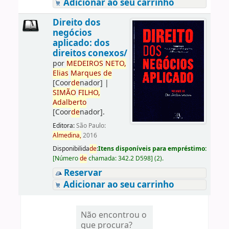
Adicionar ao seu carrinho
Direito dos
negócios
aplicado: dos
direitos conexos/
por
ME
DE
IROS
NETO,
Elias
Marques
de
[Coor
de
nador]
|
SIMÃO
FILHO,
Adalberto
[Coor
de
nador]
.
Editora:
São Paulo:
Almedina,
2016
Disponibilida
de
:
Itens disponíveis para empréstimo:
[
Número
de
chamada:
342.2 D598
]
(2).
Reservar
Adicionar ao seu carrinho
Não encontrou o
que procura?