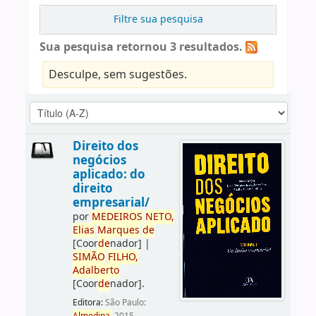
Filtre sua pesquisa
Sua pesquisa retornou 3 resultados.
Desculpe, sem sugestões.
Direito dos
negócios
aplicado: do
direito
empresarial/
por
ME
DE
IROS
NETO,
Elias
Marques
de
[Coor
de
nador]
|
SIMÃO
FILHO,
Adalberto
[Coor
de
nador]
.
Editora:
São Paulo: