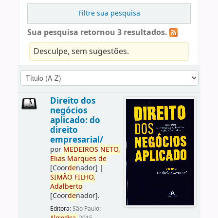
Filtre sua pesquisa
Sua pesquisa retornou 3 resultados.
Desculpe, sem sugestões.
Direito dos
negócios
aplicado: do
direito
empresarial/
por
ME
DE
IROS
NETO,
Elias
Marques
de
[Coor
de
nador]
|
SIMÃO
FILHO,
Adalberto
[Coor
de
nador]
.
Editora:
São Paulo: