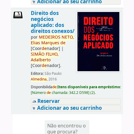
Adicionar ao seu carrinho
Direito dos
negócios
aplicado: dos
direitos conexos/
por
ME
DE
IROS
NETO,
Elias
Marques
de
[Coor
de
nador]
|
SIMÃO
FILHO,
Adalberto
[Coor
de
nador]
.
Editora:
São Paulo:
Almedina,
2016
Disponibilida
de
:
Itens disponíveis para empréstimo:
[
Número
de
chamada:
342.2 D598
]
(2).
Reservar
Adicionar ao seu carrinho
Não encontrou o
que procura?