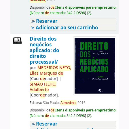
Almedina,
2015
Disponibilida
de
:
Itens disponíveis para empréstimo:
[
Número
de
chamada:
342.2 D598
]
(2).
Reservar
Adicionar ao seu carrinho
Direito dos
negócios
aplicado: do
direito
processual/
por
ME
DE
IROS
NETO,
Elias
Marques
de
[Coor
de
nador]
|
SIMÃO
FILHO,
Adalberto
[Coor
de
nador]
.
Editora:
São Paulo:
Almedina,
2016
Disponibilida
de
:
Itens disponíveis para empréstimo:
[
Número
de
chamada:
342.2 D598
]
(2).
Reservar