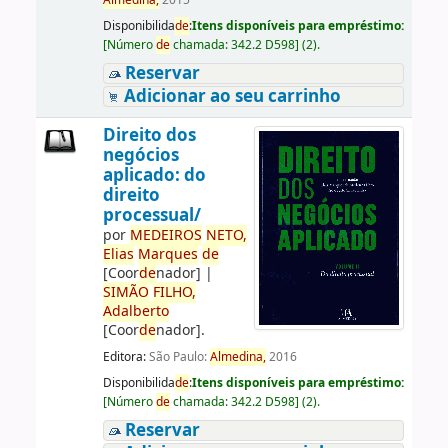
Almedina,
2015
Disponibilida
de
:
Itens disponíveis para empréstimo:
[
Número
de
chamada:
342.2 D598
]
(2).
Reservar
Adicionar ao seu carrinho
Direito dos
negócios
aplicado: do
direito
processual/
por
ME
DE
IROS
NETO,
Elias
Marques
de
[Coor
de
nador]
|
SIMÃO
FILHO,
Adalberto
[Coor
de
nador]
.
Editora:
São Paulo:
Almedina,
2016
Disponibilida
de
:
Itens disponíveis para empréstimo:
[
Número
de
chamada:
342.2 D598
]
(2).
Reservar