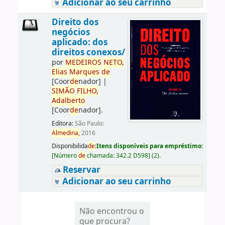
Adicionar ao seu carrinho
Direito dos
negócios
aplicado: dos
direitos conexos/
por
ME
DE
IROS
NETO,
Elias
Marques
de
[Coor
de
nador]
|
SIMÃO
FILHO,
Adalberto
[Coor
de
nador]
.
Editora:
São Paulo:
Almedina,
2016
Disponibilida
de
:
Itens disponíveis para empréstimo:
[
Número
de
chamada:
342.2 D598
]
(2).
Reservar
Adicionar ao seu carrinho
Não encontrou o
que procura?