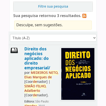
Filtre sua pesquisa
Sua pesquisa retornou 3 resultados.
Desculpe, sem sugestões.
Direito dos
negócios
aplicado: do
direito
empresarial/
por
ME
DE
IROS
NETO,
Elias
Marques
de
[Coor
de
nador]
|
SIMÃO
FILHO,
Adalberto
[Coor
de
nador]
.
Editora:
São Paulo: