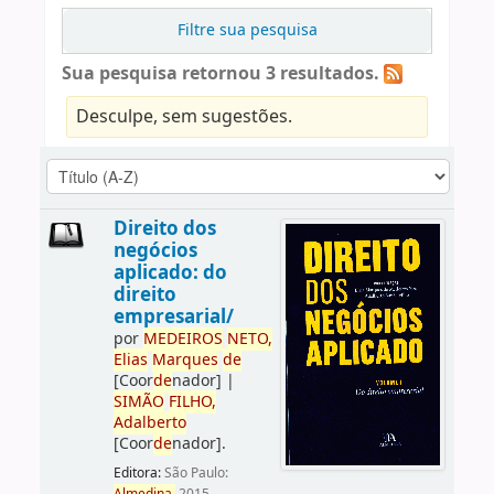
Filtre sua pesquisa
Sua pesquisa retornou 3 resultados.
Desculpe, sem sugestões.
Direito dos
negócios
aplicado: do
direito
empresarial/
por
ME
DE
IROS
NETO,
Elias
Marques
de
[Coor
de
nador]
|
SIMÃO
FILHO,
Adalberto
[Coor
de
nador]
.
Editora:
São Paulo: