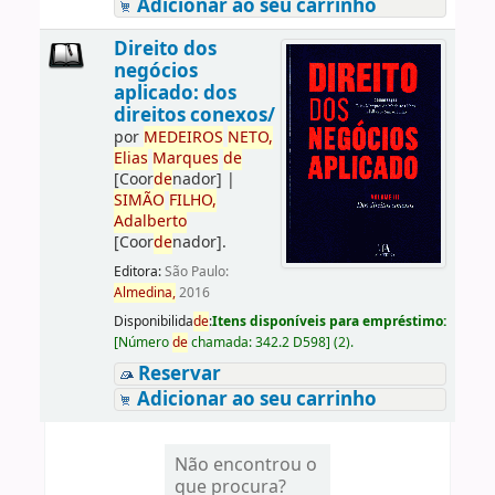
Adicionar ao seu carrinho
Direito dos
negócios
aplicado: dos
direitos conexos/
por
ME
DE
IROS
NETO,
Elias
Marques
de
[Coor
de
nador]
|
SIMÃO
FILHO,
Adalberto
[Coor
de
nador]
.
Editora:
São Paulo:
Almedina,
2016
Disponibilida
de
:
Itens disponíveis para empréstimo:
[
Número
de
chamada:
342.2 D598
]
(2).
Reservar
Adicionar ao seu carrinho
Não encontrou o
que procura?