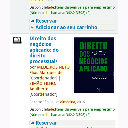
Almedina,
2015
Disponibilida
de
:
Itens disponíveis para empréstimo:
[
Número
de
chamada:
342.2 D598
]
(2).
Reservar
Adicionar ao seu carrinho
Direito dos
negócios
aplicado: do
direito
processual/
por
ME
DE
IROS
NETO,
Elias
Marques
de
[Coor
de
nador]
|
SIMÃO
FILHO,
Adalberto
[Coor
de
nador]
.
Editora:
São Paulo:
Almedina,
2016
Disponibilida
de
:
Itens disponíveis para empréstimo:
[
Número
de
chamada:
342.2 D598
]
(2).
Reservar