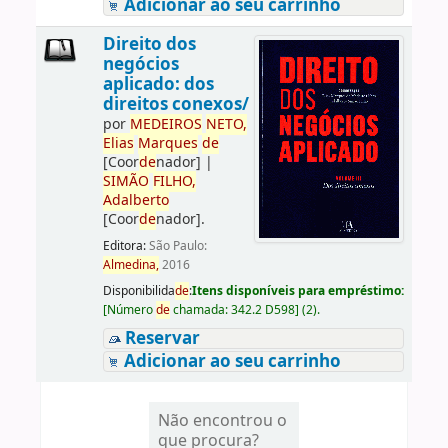
Adicionar ao seu carrinho
Direito dos
negócios
aplicado: dos
direitos conexos/
por
ME
DE
IROS
NETO,
Elias
Marques
de
[Coor
de
nador]
|
SIMÃO
FILHO,
Adalberto
[Coor
de
nador]
.
Editora:
São Paulo:
Almedina,
2016
Disponibilida
de
:
Itens disponíveis para empréstimo:
[
Número
de
chamada:
342.2 D598
]
(2).
Reservar
Adicionar ao seu carrinho
Não encontrou o
que procura?