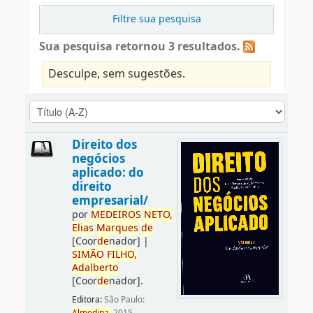
Filtre sua pesquisa
Sua pesquisa retornou 3 resultados.
Desculpe, sem sugestões.
Direito dos
negócios
aplicado: do
direito
empresarial/
por
ME
DE
IROS
NETO,
Elias
Marques
de
[Coor
de
nador]
|
SIMÃO
FILHO,
Adalberto
[Coor
de
nador]
.
Editora:
São Paulo: