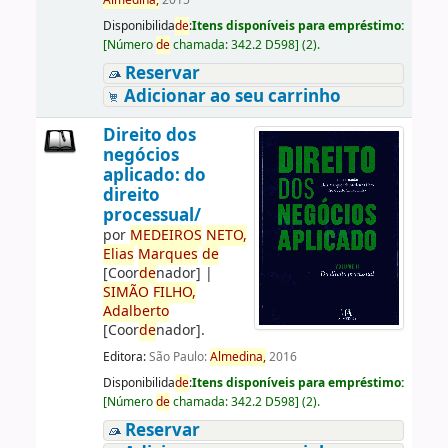
Almedina,
2015
Disponibilida
de
:
Itens disponíveis para empréstimo:
[
Número
de
chamada:
342.2 D598
]
(2).
Reservar
Adicionar ao seu carrinho
Direito dos
negócios
aplicado: do
direito
processual/
por
ME
DE
IROS
NETO,
Elias
Marques
de
[Coor
de
nador]
|
SIMÃO
FILHO,
Adalberto
[Coor
de
nador]
.
Editora:
São Paulo:
Almedina,
2016
Disponibilida
de
:
Itens disponíveis para empréstimo:
[
Número
de
chamada:
342.2 D598
]
(2).
Reservar