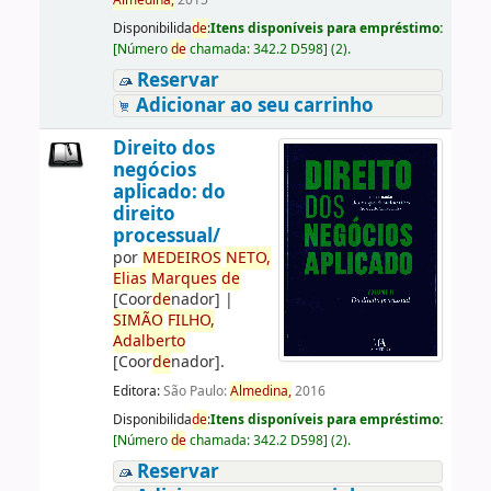
Almedina,
2015
Disponibilida
de
:
Itens disponíveis para empréstimo:
[
Número
de
chamada:
342.2 D598
]
(2).
Reservar
Adicionar ao seu carrinho
Direito dos
negócios
aplicado: do
direito
processual/
por
ME
DE
IROS
NETO,
Elias
Marques
de
[Coor
de
nador]
|
SIMÃO
FILHO,
Adalberto
[Coor
de
nador]
.
Editora:
São Paulo:
Almedina,
2016
Disponibilida
de
:
Itens disponíveis para empréstimo:
[
Número
de
chamada:
342.2 D598
]
(2).
Reservar