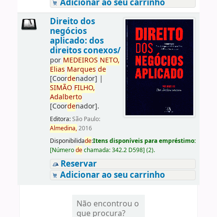
Adicionar ao seu carrinho
Direito dos
negócios
aplicado: dos
direitos conexos/
por
ME
DE
IROS
NETO,
Elias
Marques
de
[Coor
de
nador]
|
SIMÃO
FILHO,
Adalberto
[Coor
de
nador]
.
Editora:
São Paulo:
Almedina,
2016
Disponibilida
de
:
Itens disponíveis para empréstimo:
[
Número
de
chamada:
342.2 D598
]
(2).
Reservar
Adicionar ao seu carrinho
Não encontrou o
que procura?