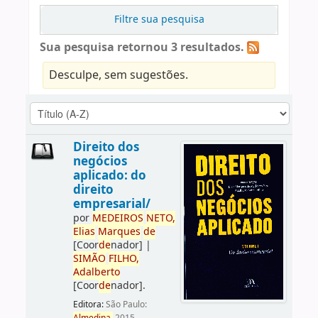
Filtre sua pesquisa
Sua pesquisa retornou 3 resultados.
Desculpe, sem sugestões.
Direito dos
negócios
aplicado: do
direito
empresarial/
por
ME
DE
IROS
NETO,
Elias
Marques
de
[Coor
de
nador]
|
SIMÃO
FILHO,
Adalberto
[Coor
de
nador]
.
Editora:
São Paulo: