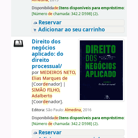
Almedina,
2015
Disponibilida
de
:
Itens disponíveis para empréstimo:
[
Número
de
chamada:
342.2 D598
]
(2).
Reservar
Adicionar ao seu carrinho
Direito dos
negócios
aplicado: do
direito
processual/
por
ME
DE
IROS
NETO,
Elias
Marques
de
[Coor
de
nador]
|
SIMÃO
FILHO,
Adalberto
[Coor
de
nador]
.
Editora:
São Paulo:
Almedina,
2016
Disponibilida
de
:
Itens disponíveis para empréstimo:
[
Número
de
chamada:
342.2 D598
]
(2).
Reservar