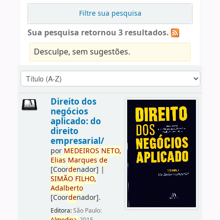
Filtre sua pesquisa
Sua pesquisa retornou 3 resultados.
Desculpe, sem sugestões.
Direito dos
negócios
aplicado: do
direito
empresarial/
por
ME
DE
IROS
NETO,
Elias
Marques
de
[Coor
de
nador]
|
SIMÃO
FILHO,
Adalberto
[Coor
de
nador]
.
Editora:
São Paulo: