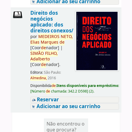
Adicionar ao seu carrinho
Direito dos
negócios
aplicado: dos
direitos conexos/
por
ME
DE
IROS
NETO,
Elias
Marques
de
[Coor
de
nador]
|
SIMÃO
FILHO,
Adalberto
[Coor
de
nador]
.
Editora:
São Paulo:
Almedina,
2016
Disponibilida
de
:
Itens disponíveis para empréstimo:
[
Número
de
chamada:
342.2 D598
]
(2).
Reservar
Adicionar ao seu carrinho
Não encontrou o
que procura?