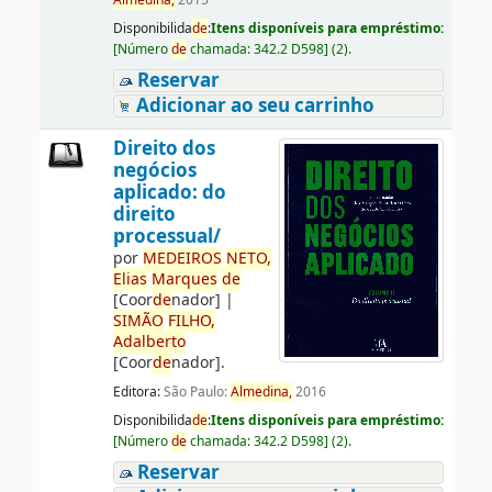
Almedina,
2015
Disponibilida
de
:
Itens disponíveis para empréstimo:
[
Número
de
chamada:
342.2 D598
]
(2).
Reservar
Adicionar ao seu carrinho
Direito dos
negócios
aplicado: do
direito
processual/
por
ME
DE
IROS
NETO,
Elias
Marques
de
[Coor
de
nador]
|
SIMÃO
FILHO,
Adalberto
[Coor
de
nador]
.
Editora:
São Paulo:
Almedina,
2016
Disponibilida
de
:
Itens disponíveis para empréstimo:
[
Número
de
chamada:
342.2 D598
]
(2).
Reservar