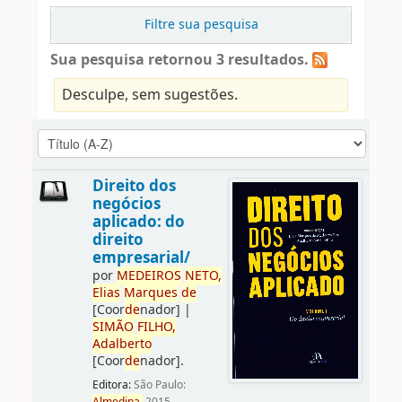
Filtre sua pesquisa
Sua pesquisa retornou 3 resultados.
Desculpe, sem sugestões.
Direito dos
negócios
aplicado: do
direito
empresarial/
por
ME
DE
IROS
NETO,
Elias
Marques
de
[Coor
de
nador]
|
SIMÃO
FILHO,
Adalberto
[Coor
de
nador]
.
Editora:
São Paulo: