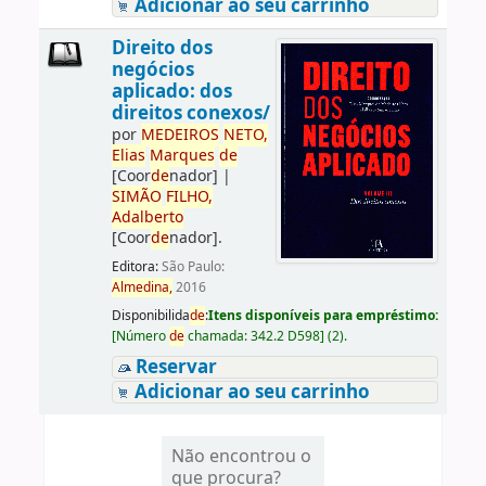
Adicionar ao seu carrinho
Direito dos
negócios
aplicado: dos
direitos conexos/
por
ME
DE
IROS
NETO,
Elias
Marques
de
[Coor
de
nador]
|
SIMÃO
FILHO,
Adalberto
[Coor
de
nador]
.
Editora:
São Paulo:
Almedina,
2016
Disponibilida
de
:
Itens disponíveis para empréstimo:
[
Número
de
chamada:
342.2 D598
]
(2).
Reservar
Adicionar ao seu carrinho
Não encontrou o
que procura?