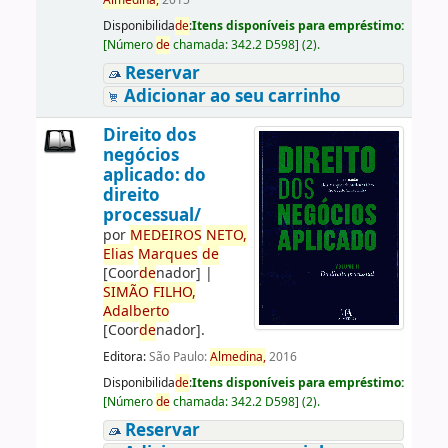
Almedina,
2015
Disponibilida
de
:
Itens disponíveis para empréstimo:
[
Número
de
chamada:
342.2 D598
]
(2).
Reservar
Adicionar ao seu carrinho
Direito dos
negócios
aplicado: do
direito
processual/
por
ME
DE
IROS
NETO,
Elias
Marques
de
[Coor
de
nador]
|
SIMÃO
FILHO,
Adalberto
[Coor
de
nador]
.
Editora:
São Paulo:
Almedina,
2016
Disponibilida
de
:
Itens disponíveis para empréstimo:
[
Número
de
chamada:
342.2 D598
]
(2).
Reservar