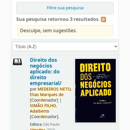
Filtre sua pesquisa
Sua pesquisa retornou 3 resultados.
Desculpe, sem sugestões.
Direito dos
negócios
aplicado: do
direito
empresarial/
por
ME
DE
IROS
NETO,
Elias
Marques
de
[Coor
de
nador]
|
SIMÃO
FILHO,
Adalberto
[Coor
de
nador]
.
Editora:
São Paulo: