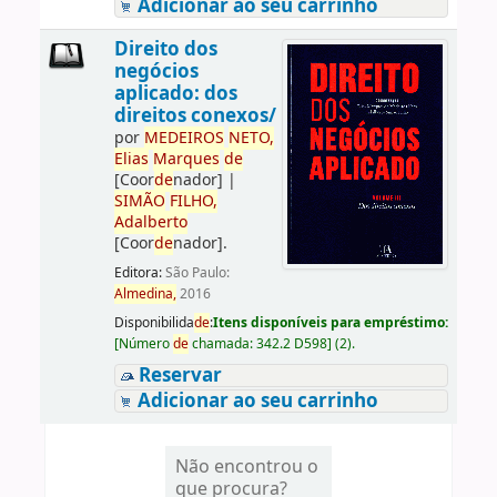
Adicionar ao seu carrinho
Direito dos
negócios
aplicado: dos
direitos conexos/
por
ME
DE
IROS
NETO,
Elias
Marques
de
[Coor
de
nador]
|
SIMÃO
FILHO,
Adalberto
[Coor
de
nador]
.
Editora:
São Paulo:
Almedina,
2016
Disponibilida
de
:
Itens disponíveis para empréstimo:
[
Número
de
chamada:
342.2 D598
]
(2).
Reservar
Adicionar ao seu carrinho
Não encontrou o
que procura?