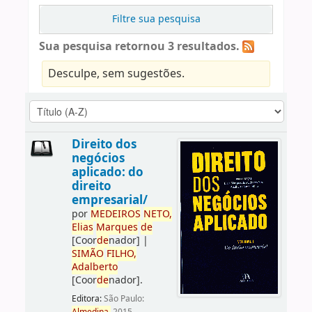
Filtre sua pesquisa
Sua pesquisa retornou 3 resultados.
Desculpe, sem sugestões.
Direito dos
negócios
aplicado: do
direito
empresarial/
por
ME
DE
IROS
NETO,
Elias
Marques
de
[Coor
de
nador]
|
SIMÃO
FILHO,
Adalberto
[Coor
de
nador]
.
Editora:
São Paulo: