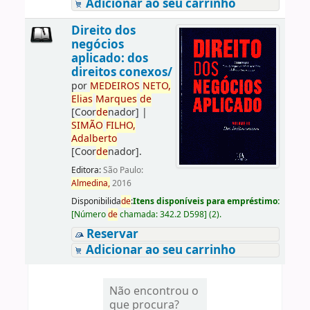
Adicionar ao seu carrinho
Direito dos
negócios
aplicado: dos
direitos conexos/
por
ME
DE
IROS
NETO,
Elias
Marques
de
[Coor
de
nador]
|
SIMÃO
FILHO,
Adalberto
[Coor
de
nador]
.
Editora:
São Paulo:
Almedina,
2016
Disponibilida
de
:
Itens disponíveis para empréstimo:
[
Número
de
chamada:
342.2 D598
]
(2).
Reservar
Adicionar ao seu carrinho
Não encontrou o
que procura?