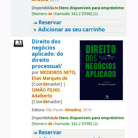
Almedina,
2015
Disponibilida
de
:
Itens disponíveis para empréstimo:
[
Número
de
chamada:
342.2 D598
]
(2).
Reservar
Adicionar ao seu carrinho
Direito dos
negócios
aplicado: do
direito
processual/
por
ME
DE
IROS
NETO,
Elias
Marques
de
[Coor
de
nador]
|
SIMÃO
FILHO,
Adalberto
[Coor
de
nador]
.
Editora:
São Paulo:
Almedina,
2016
Disponibilida
de
:
Itens disponíveis para empréstimo:
[
Número
de
chamada:
342.2 D598
]
(2).
Reservar