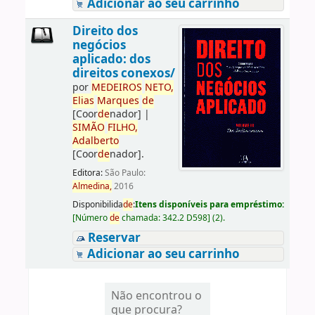
Adicionar ao seu carrinho
Direito dos
negócios
aplicado: dos
direitos conexos/
por
ME
DE
IROS
NETO,
Elias
Marques
de
[Coor
de
nador]
|
SIMÃO
FILHO,
Adalberto
[Coor
de
nador]
.
Editora:
São Paulo:
Almedina,
2016
Disponibilida
de
:
Itens disponíveis para empréstimo:
[
Número
de
chamada:
342.2 D598
]
(2).
Reservar
Adicionar ao seu carrinho
Não encontrou o
que procura?