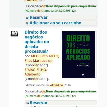
Almedina,
2015
Disponibilida
de
:
Itens disponíveis para empréstimo:
[
Número
de
chamada:
342.2 D598
]
(2).
Reservar
Adicionar ao seu carrinho
Direito dos
negócios
aplicado: do
direito
processual/
por
ME
DE
IROS
NETO,
Elias
Marques
de
[Coor
de
nador]
|
SIMÃO
FILHO,
Adalberto
[Coor
de
nador]
.
Editora:
São Paulo:
Almedina,
2016
Disponibilida
de
:
Itens disponíveis para empréstimo:
[
Número
de
chamada:
342.2 D598
]
(2).
Reservar