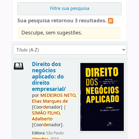
Filtre sua pesquisa
Sua pesquisa retornou 3 resultados.
Desculpe, sem sugestões.
Direito dos
negócios
aplicado: do
direito
empresarial/
por
ME
DE
IROS
NETO,
Elias
Marques
de
[Coor
de
nador]
|
SIMÃO
FILHO,
Adalberto
[Coor
de
nador]
.
Editora:
São Paulo: