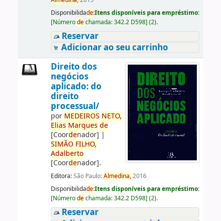
Almedina,
2015
Disponibilida
de
:
Itens disponíveis para empréstimo:
[
Número
de
chamada:
342.2 D598
]
(2).
Reservar
Adicionar ao seu carrinho
Direito dos
negócios
aplicado: do
direito
processual/
por
ME
DE
IROS
NETO,
Elias
Marques
de
[Coor
de
nador]
|
SIMÃO
FILHO,
Adalberto
[Coor
de
nador]
.
Editora:
São Paulo:
Almedina,
2016
Disponibilida
de
:
Itens disponíveis para empréstimo:
[
Número
de
chamada:
342.2 D598
]
(2).
Reservar