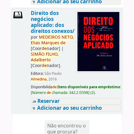
Adicionar ao seu carrinho
Direito dos
negócios
aplicado: dos
direitos conexos/
por
ME
DE
IROS
NETO,
Elias
Marques
de
[Coor
de
nador]
|
SIMÃO
FILHO,
Adalberto
[Coor
de
nador]
.
Editora:
São Paulo:
Almedina,
2016
Disponibilida
de
:
Itens disponíveis para empréstimo:
[
Número
de
chamada:
342.2 D598
]
(2).
Reservar
Adicionar ao seu carrinho
Não encontrou o
que procura?