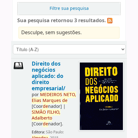
Filtre sua pesquisa
Sua pesquisa retornou 3 resultados.
Desculpe, sem sugestões.
Direito dos
negócios
aplicado: do
direito
empresarial/
por
ME
DE
IROS
NETO,
Elias
Marques
de
[Coor
de
nador]
|
SIMÃO
FILHO,
Adalberto
[Coor
de
nador]
.
Editora:
São Paulo: