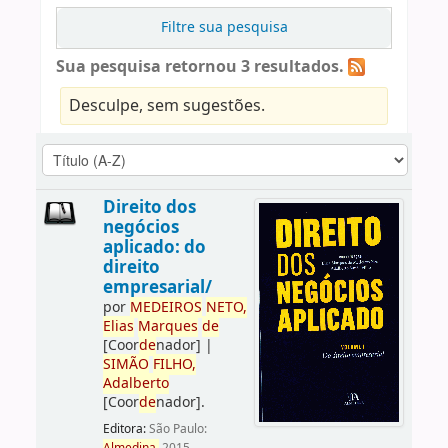
Filtre sua pesquisa
Sua pesquisa retornou 3 resultados.
Desculpe, sem sugestões.
Direito dos
negócios
aplicado: do
direito
empresarial/
por
ME
DE
IROS
NETO,
Elias
Marques
de
[Coor
de
nador]
|
SIMÃO
FILHO,
Adalberto
[Coor
de
nador]
.
Editora:
São Paulo: