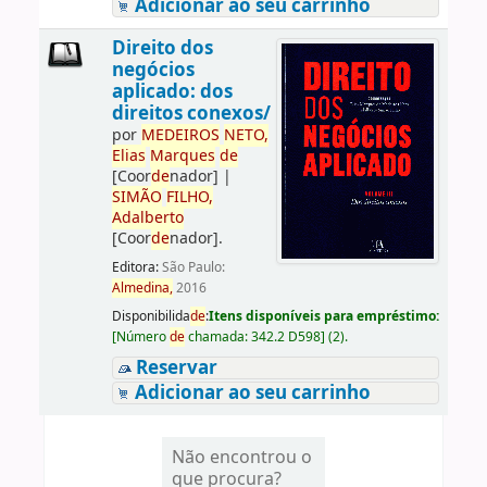
Adicionar ao seu carrinho
Direito dos
negócios
aplicado: dos
direitos conexos/
por
ME
DE
IROS
NETO,
Elias
Marques
de
[Coor
de
nador]
|
SIMÃO
FILHO,
Adalberto
[Coor
de
nador]
.
Editora:
São Paulo:
Almedina,
2016
Disponibilida
de
:
Itens disponíveis para empréstimo:
[
Número
de
chamada:
342.2 D598
]
(2).
Reservar
Adicionar ao seu carrinho
Não encontrou o
que procura?