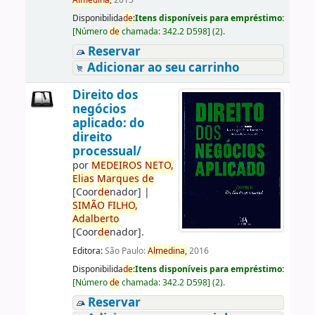
Almedina,
2015
Disponibilida
de
:
Itens disponíveis para empréstimo:
[
Número
de
chamada:
342.2 D598
]
(2).
Reservar
Adicionar ao seu carrinho
Direito dos
negócios
aplicado: do
direito
processual/
por
ME
DE
IROS
NETO,
Elias
Marques
de
[Coor
de
nador]
|
SIMÃO
FILHO,
Adalberto
[Coor
de
nador]
.
Editora:
São Paulo:
Almedina,
2016
Disponibilida
de
:
Itens disponíveis para empréstimo:
[
Número
de
chamada:
342.2 D598
]
(2).
Reservar