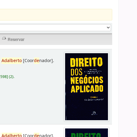
,
Adalberto
[Coor
de
nador]
.
D598
]
(2).
,
Adalberto
[Coor
de
nador]
.