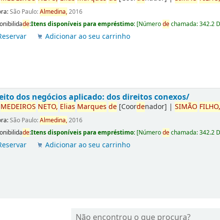
ora:
São Paulo:
Almedina,
2016
onibilida
de
:
Itens disponíveis para empréstimo:
[
Número
de
chamada:
342.2 
Reservar
Adicionar ao seu carrinho
eito dos negócios aplicado: dos direitos conexos/
r
ME
DE
IROS
NETO,
Elias
Marques
de
[Coor
de
nador]
|
SIMÃO
FILHO
ora:
São Paulo:
Almedina,
2016
onibilida
de
:
Itens disponíveis para empréstimo:
[
Número
de
chamada:
342.2 
Reservar
Adicionar ao seu carrinho
Não encontrou o que procura?