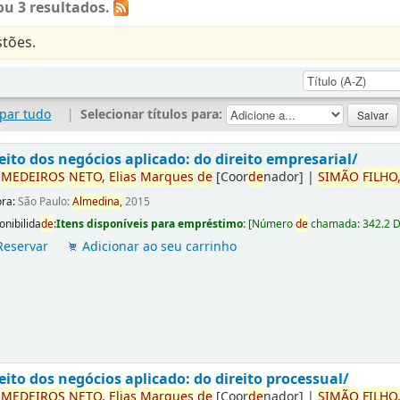
u 3 resultados.
tões.
par tudo
|
Selecionar títulos para:
eito dos negócios aplicado: do direito empresarial/
r
ME
DE
IROS
NETO,
Elias
Marques
de
[Coor
de
nador]
|
SIMÃO
FILHO
ora:
São Paulo:
Almedina,
2015
onibilida
de
:
Itens disponíveis para empréstimo:
[
Número
de
chamada:
342.2 
Reservar
Adicionar ao seu carrinho
eito dos negócios aplicado: do direito processual/
r
ME
DE
IROS
NETO,
Elias
Marques
de
[Coor
de
nador]
|
SIMÃO
FILHO