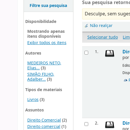
Sua pesquisa retorno
Filtre sua pesquisa
Desculpe, sem suges
Disponibilidade
Não realçar
Mostrando apenas
itens disponíveis
Selecionar tudo
Lim
Exibir todos os itens
Dir
1.
Autores
po
MEDEIROS NETO,
Edit
Elias...
(3)
Disp
SIMÃO FILHO,
Adalber...
(3)
Tipos de materiais
Livros
(3)
Assuntos
Direito Comercial
(2)
Dir
2.
Direito comercial
(1)
po