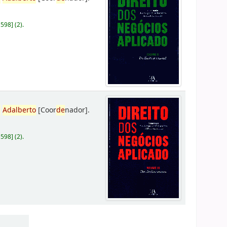
D598
]
(2).
,
Adalberto
[Coor
de
nador]
.
D598
]
(2).