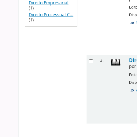
Direito Empresarial
Edit
(1)
Direito Processual C...
Disp
(1)
Dir
3.
po
Edit
Disp