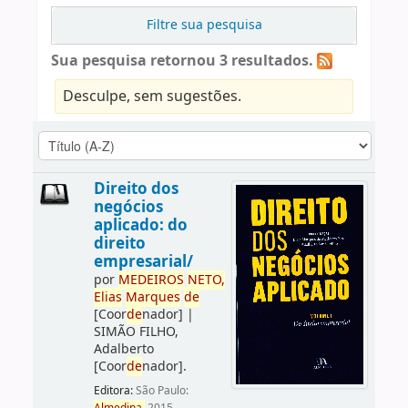
Filtre sua pesquisa
Sua pesquisa retornou 3 resultados.
Desculpe, sem sugestões.
Direito dos
negócios
aplicado: do
direito
empresarial/
por
ME
DE
IROS
NETO,
Elias
Marques
de
[Coor
de
nador]
|
SIMÃO FILHO,
Adalberto
[Coor
de
nador]
.
Editora:
São Paulo: