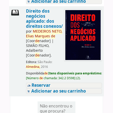
Adicionar ao seu carrinho
Direito dos
negócios
aplicado: dos
direitos conexos/
por
ME
DE
IROS
NETO,
Elias
Marques
de
[Coor
de
nador]
|
SIMÃO FILHO,
Adalberto
[Coor
de
nador]
.
Editora:
São Paulo:
Almedina,
2016
Disponibilida
de
:
Itens disponíveis para empréstimo:
[
Número
de
chamada:
342.2 D598
]
(2).
Reservar
Adicionar ao seu carrinho
Não encontrou o
que procura?