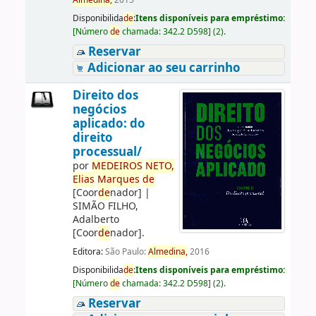
Almedina,
2015
Disponibilida
de
:
Itens disponíveis para empréstimo:
[
Número
de
chamada:
342.2 D598
]
(2).
Reservar
Adicionar ao seu carrinho
Direito dos
negócios
aplicado: do
direito
processual/
por
ME
DE
IROS
NETO,
Elias
Marques
de
[Coor
de
nador]
|
SIMÃO FILHO,
Adalberto
[Coor
de
nador]
.
Editora:
São Paulo:
Almedina,
2016
Disponibilida
de
:
Itens disponíveis para empréstimo:
[
Número
de
chamada:
342.2 D598
]
(2).
Reservar