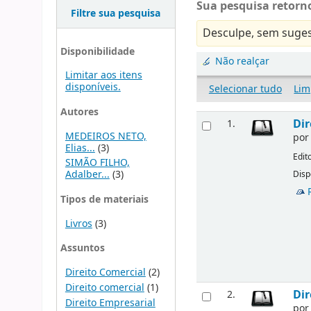
Sua pesquisa retorno
Filtre sua pesquisa
Desculpe, sem suges
Disponibilidade
Não realçar
Limitar aos itens
disponíveis.
Selecionar tudo
Lim
Autores
Dir
1.
MEDEIROS NETO,
po
Elias...
(3)
Edit
SIMÃO FILHO,
Adalber...
(3)
Disp
Tipos de materiais
Livros
(3)
Assuntos
Direito Comercial
(2)
Direito comercial
(1)
Dir
2.
Direito Empresarial
po