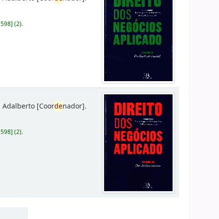
D598
]
(2).
 Adalberto
[Coor
de
nador]
.
D598
]
(2).