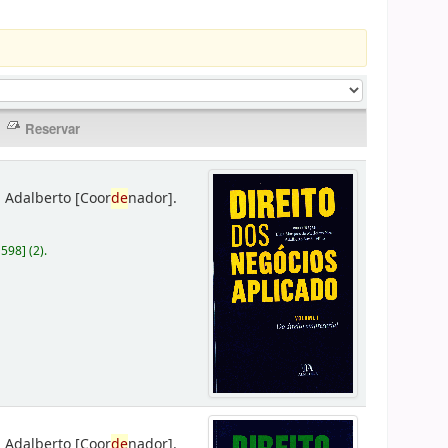
 Adalberto
[Coor
de
nador]
.
D598
]
(2).
 Adalberto
[Coor
de
nador]
.