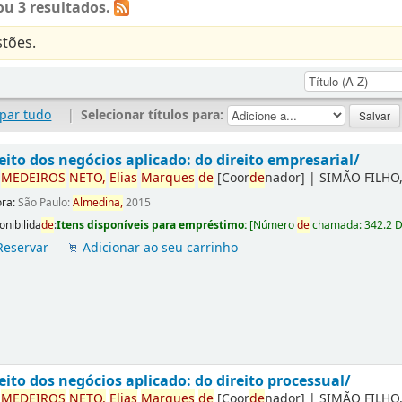
u 3 resultados.
tões.
par tudo
|
Selecionar títulos para:
eito dos negócios aplicado: do direito empresarial/
r
ME
DE
IROS
NETO,
Elias
Marques
de
[Coor
de
nador]
|
SIMÃO FILHO,
ora:
São Paulo:
Almedina,
2015
onibilida
de
:
Itens disponíveis para empréstimo:
[
Número
de
chamada:
342.2 
Reservar
Adicionar ao seu carrinho
eito dos negócios aplicado: do direito processual/
r
ME
DE
IROS
NETO,
Elias
Marques
de
[Coor
de
nador]
|
SIMÃO FILHO,