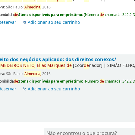
ora:
São Paulo:
Almedina,
2016
onibilida
de
:
Itens disponíveis para empréstimo:
[
Número
de
chamada:
342.2 
Reservar
Adicionar ao seu carrinho
eito dos negócios aplicado: dos direitos conexos/
r
ME
DE
IROS
NETO,
Elias
Marques
de
[Coor
de
nador]
|
SIMÃO FILHO,
ora:
São Paulo:
Almedina,
2016
onibilida
de
:
Itens disponíveis para empréstimo:
[
Número
de
chamada:
342.2 
Reservar
Adicionar ao seu carrinho
Não encontrou o que procura?