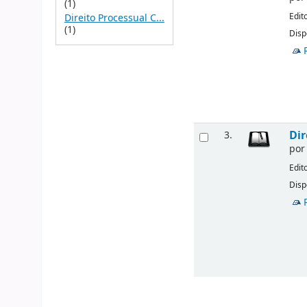
(1)
Edit
Direito Processual C...
(1)
Disp
Dir
3.
po
Edit
Disp