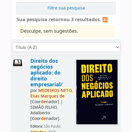
Filtre sua pesquisa
Sua pesquisa retornou 3 resultados.
Desculpe, sem sugestões.
Direito dos
negócios
aplicado: do
direito
empresarial/
por
ME
DE
IROS
NETO,
Elias
Marques
de
[Coor
de
nador]
|
SIMÃO FILHO,
Adalberto
[Coor
de
nador]
.
Editora:
São Paulo: