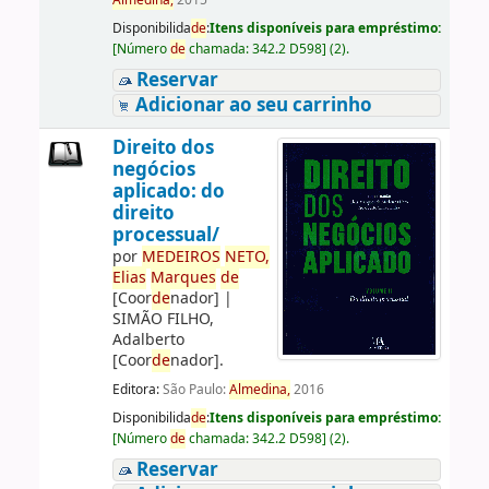
Almedina,
2015
Disponibilida
de
:
Itens disponíveis para empréstimo:
[
Número
de
chamada:
342.2 D598
]
(2).
Reservar
Adicionar ao seu carrinho
Direito dos
negócios
aplicado: do
direito
processual/
por
ME
DE
IROS
NETO,
Elias
Marques
de
[Coor
de
nador]
|
SIMÃO FILHO,
Adalberto
[Coor
de
nador]
.
Editora:
São Paulo:
Almedina,
2016
Disponibilida
de
:
Itens disponíveis para empréstimo:
[
Número
de
chamada:
342.2 D598
]
(2).
Reservar