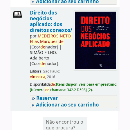
Adicionar ao seu carrinho
Direito dos
negócios
aplicado: dos
direitos conexos/
por
ME
DE
IROS
NETO,
Elias
Marques
de
[Coor
de
nador]
|
SIMÃO FILHO,
Adalberto
[Coor
de
nador]
.
Editora:
São Paulo:
Almedina,
2016
Disponibilida
de
:
Itens disponíveis para empréstimo:
[
Número
de
chamada:
342.2 D598
]
(2).
Reservar
Adicionar ao seu carrinho
Não encontrou o
que procura?