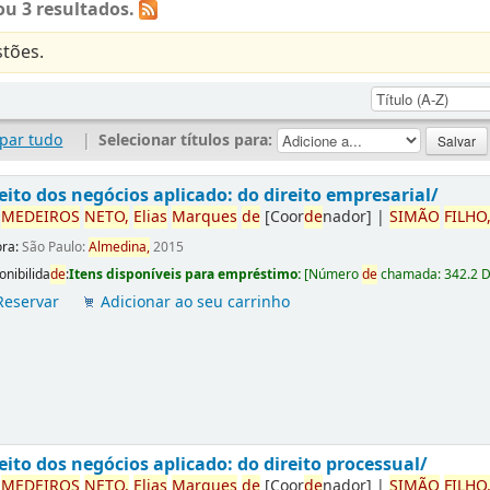
u 3 resultados.
tões.
par tudo
|
Selecionar títulos para:
eito dos negócios aplicado: do direito empresarial/
r
ME
DE
IROS
NETO,
Elias
Marques
de
[Coor
de
nador]
|
SIMÃO
FILHO
ora:
São Paulo:
Almedina,
2015
onibilida
de
:
Itens disponíveis para empréstimo:
[
Número
de
chamada:
342.2 
Reservar
Adicionar ao seu carrinho
eito dos negócios aplicado: do direito processual/
r
ME
DE
IROS
NETO,
Elias
Marques
de
[Coor
de
nador]
|
SIMÃO
FILHO