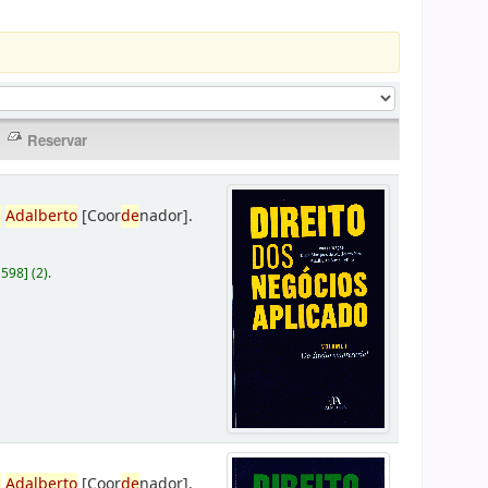
,
Adalberto
[Coor
de
nador]
.
D598
]
(2).
,
Adalberto
[Coor
de
nador]
.