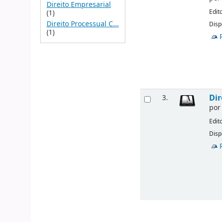
Direito Empresarial
Edit
(1)
Direito Processual C...
Disp
(1)
Dir
3.
po
Edit
Disp