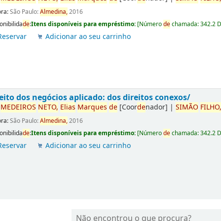
ora:
São Paulo:
Almedina,
2016
onibilida
de
:
Itens disponíveis para empréstimo:
[
Número
de
chamada:
342.2 
Reservar
Adicionar ao seu carrinho
eito dos negócios aplicado: dos direitos conexos/
r
ME
DE
IROS
NETO,
Elias
Marques
de
[Coor
de
nador]
|
SIMÃO
FILHO
ora:
São Paulo:
Almedina,
2016
onibilida
de
:
Itens disponíveis para empréstimo:
[
Número
de
chamada:
342.2 
Reservar
Adicionar ao seu carrinho
Não encontrou o que procura?