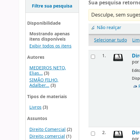
Sua pesquisa retorno
Filtre sua pesquisa
Desculpe, sem suges
Disponibilidade
Não realçar
Mostrando apenas
itens disponíveis
Selecionar tudo
Lim
Exibir todos os itens
Dir
1.
Autores
po
MEDEIROS NETO,
Edit
Elias...
(3)
Disp
SIMÃO FILHO,
Adalber...
(3)
Tipos de materiais
Livros
(3)
Assuntos
Direito Comercial
(2)
Dir
2.
Direito comercial
(1)
po