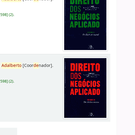
D598
]
(2).
,
Adalberto
[Coor
de
nador]
.
D598
]
(2).