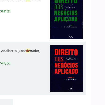
D598
]
(2).
 Adalberto
[Coor
de
nador]
.
D598
]
(2).