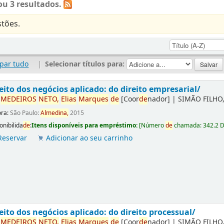
u 3 resultados.
tões.
par tudo
|
Selecionar títulos para:
eito dos negócios aplicado: do direito empresarial/
r
ME
DE
IROS
NETO,
Elias
Marques
de
[Coor
de
nador]
|
SIMÃO FILHO,
ora:
São Paulo:
Almedina,
2015
onibilida
de
:
Itens disponíveis para empréstimo:
[
Número
de
chamada:
342.2 
Reservar
Adicionar ao seu carrinho
eito dos negócios aplicado: do direito processual/
r
ME
DE
IROS
NETO,
Elias
Marques
de
[Coor
de
nador]
|
SIMÃO FILHO,