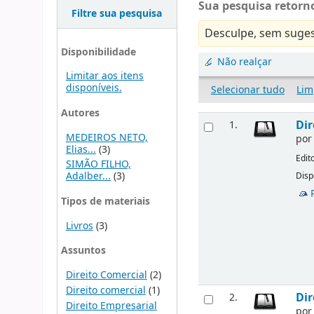
Sua pesquisa retorno
Filtre sua pesquisa
Desculpe, sem suges
Disponibilidade
Não realçar
Limitar aos itens
disponíveis.
Selecionar tudo
Lim
Autores
Dir
1.
MEDEIROS NETO,
po
Elias...
(3)
Edit
SIMÃO FILHO,
Adalber...
(3)
Disp
Tipos de materiais
Livros
(3)
Assuntos
Direito Comercial
(2)
Direito comercial
(1)
Dir
2.
Direito Empresarial
po