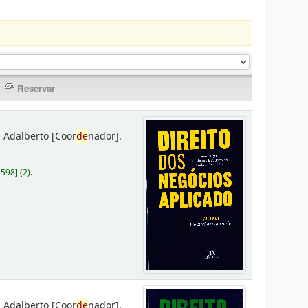
 Adalberto
[Coor
de
nador]
.
D598
]
(2).
 Adalberto
[Coor
de
nador]
.