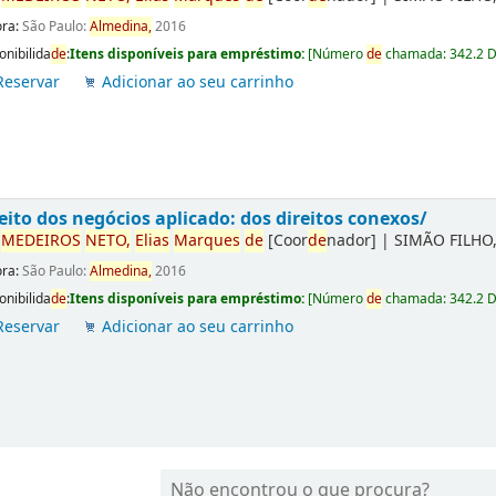
ora:
São Paulo:
Almedina,
2016
onibilida
de
:
Itens disponíveis para empréstimo:
[
Número
de
chamada:
342.2 
Reservar
Adicionar ao seu carrinho
eito dos negócios aplicado: dos direitos conexos/
r
ME
DE
IROS
NETO,
Elias
Marques
de
[Coor
de
nador]
|
SIMÃO FILHO,
ora:
São Paulo:
Almedina,
2016
onibilida
de
:
Itens disponíveis para empréstimo:
[
Número
de
chamada:
342.2 
Reservar
Adicionar ao seu carrinho
Não encontrou o que procura?