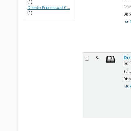
(1)
Edit
Direito Processual C...
(1)
Disp
Dir
3.
po
Edit
Disp