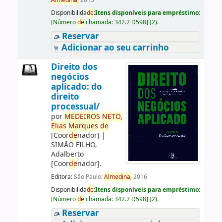
Almedina,
2015
Disponibilida
de
:
Itens disponíveis para empréstimo:
[
Número
de
chamada:
342.2 D598
]
(2).
Reservar
Adicionar ao seu carrinho
Direito dos
negócios
aplicado: do
direito
processual/
por
ME
DE
IROS
NETO,
Elias
Marques
de
[Coor
de
nador]
|
SIMÃO FILHO,
Adalberto
[Coor
de
nador]
.
Editora:
São Paulo:
Almedina,
2016
Disponibilida
de
:
Itens disponíveis para empréstimo:
[
Número
de
chamada:
342.2 D598
]
(2).
Reservar