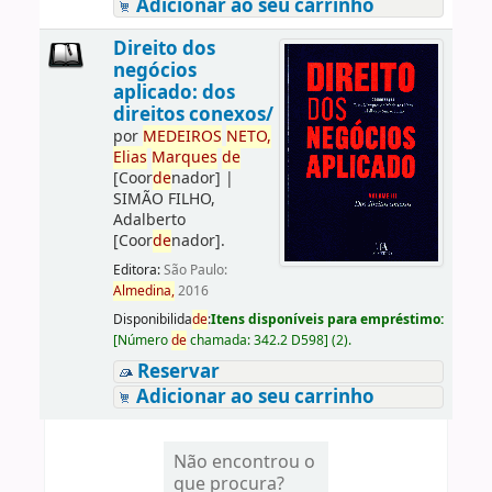
Adicionar ao seu carrinho
Direito dos
negócios
aplicado: dos
direitos conexos/
por
ME
DE
IROS
NETO,
Elias
Marques
de
[Coor
de
nador]
|
SIMÃO FILHO,
Adalberto
[Coor
de
nador]
.
Editora:
São Paulo:
Almedina,
2016
Disponibilida
de
:
Itens disponíveis para empréstimo:
[
Número
de
chamada:
342.2 D598
]
(2).
Reservar
Adicionar ao seu carrinho
Não encontrou o
que procura?