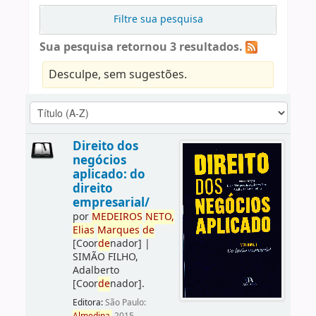
Filtre sua pesquisa
Sua pesquisa retornou 3 resultados.
Desculpe, sem sugestões.
Direito dos
negócios
aplicado: do
direito
empresarial/
por
ME
DE
IROS
NETO,
Elias
Marques
de
[Coor
de
nador]
|
SIMÃO FILHO,
Adalberto
[Coor
de
nador]
.
Editora:
São Paulo: