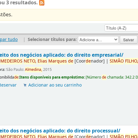
u 3 resultados.
tões.
par tudo
|
Selecionar títulos para:
eito dos negócios aplicado: do direito empresarial/
r
ME
DE
IROS
NETO,
Elias
Marques
de
[Coor
de
nador]
|
SIMÃO
FILHO
ora:
São Paulo:
Almedina,
2015
onibilida
de
:
Itens disponíveis para empréstimo:
[
Número
de
chamada:
342.2 
Reservar
Adicionar ao seu carrinho
eito dos negócios aplicado: do direito processual/
r
ME
DE
IROS
NETO,
Elias
Marques
de
[Coor
de
nador]
|
SIMÃO
FILHO