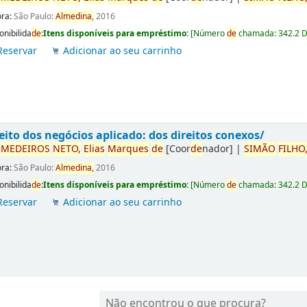
ora:
São Paulo:
Almedina,
2016
onibilida
de
:
Itens disponíveis para empréstimo:
[
Número
de
chamada:
342.2 
Reservar
Adicionar ao seu carrinho
eito dos negócios aplicado: dos direitos conexos/
r
ME
DE
IROS
NETO,
Elias
Marques
de
[Coor
de
nador]
|
SIMÃO
FILHO
ora:
São Paulo:
Almedina,
2016
onibilida
de
:
Itens disponíveis para empréstimo:
[
Número
de
chamada:
342.2 
Reservar
Adicionar ao seu carrinho
Não encontrou o que procura?