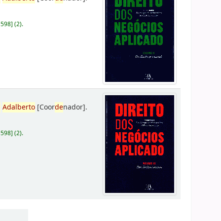
D598
]
(2).
,
Adalberto
[Coor
de
nador]
.
D598
]
(2).