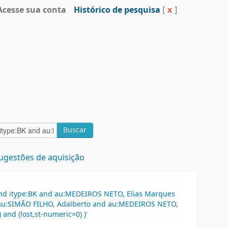
Acesse sua conta
Histórico de pesquisa
[
x
]
Buscar
ugestões de aquisição
and itype:BK and au:MEDEIROS NETO, Elias Marques
and au:SIMÃO FILHO, Adalberto and au:MEDEIROS NETO,
and (lost,st-numeric=0) )'