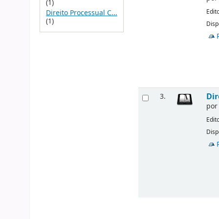
(1)
Edit
Direito Processual C...
(1)
Disp
Dir
3.
po
Edit
Disp