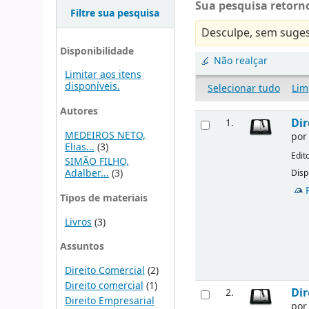
Sua pesquisa retorno
Filtre sua pesquisa
Desculpe, sem suges
Disponibilidade
Não realçar
Limitar aos itens
disponíveis.
Selecionar tudo
Lim
Autores
Dir
1.
MEDEIROS NETO,
po
Elias...
(3)
Edit
SIMÃO FILHO,
Adalber...
(3)
Disp
Tipos de materiais
Livros
(3)
Assuntos
Direito Comercial
(2)
Direito comercial
(1)
Dir
2.
Direito Empresarial
po