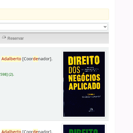
,
Adalberto
[Coor
de
nador]
.
D598
]
(2).
,
Adalberto
[Coor
de
nador]
.