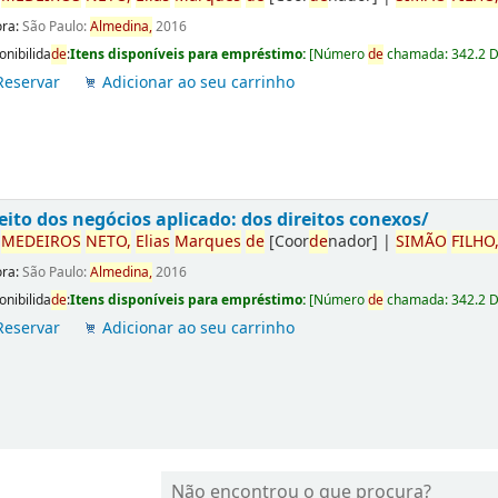
ora:
São Paulo:
Almedina,
2016
onibilida
de
:
Itens disponíveis para empréstimo:
[
Número
de
chamada:
342.2 
Reservar
Adicionar ao seu carrinho
eito dos negócios aplicado: dos direitos conexos/
r
ME
DE
IROS
NETO,
Elias
Marques
de
[Coor
de
nador]
|
SIMÃO
FILHO
ora:
São Paulo:
Almedina,
2016
onibilida
de
:
Itens disponíveis para empréstimo:
[
Número
de
chamada:
342.2 
Reservar
Adicionar ao seu carrinho
Não encontrou o que procura?