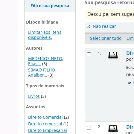
Sua pesquisa retorno
Filtre sua pesquisa
Desculpe, sem suges
Disponibilidade
Não realçar
Limitar aos itens
disponíveis.
Selecionar tudo
Lim
Autores
Dir
1.
MEDEIROS NETO,
po
Elias...
(3)
Edit
SIMÃO FILHO,
Adalber...
(3)
Disp
Tipos de materiais
Livros
(3)
Assuntos
Direito Comercial
(2)
Direito comercial
(1)
Dir
2.
Direito Empresarial
po