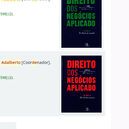
D598
]
(2).
,
Adalberto
[Coor
de
nador]
.
D598
]
(2).