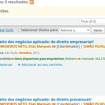
u 3 resultados.
tões.
par tudo
|
Selecionar títulos para:
eito dos negócios aplicado: do direito empresarial/
r
ME
DE
IROS
NETO,
Elias
Marques
de
[Coor
de
nador]
|
SIMÃO
FILHO
ora:
São Paulo:
Almedina,
2015
onibilida
de
:
Itens disponíveis para empréstimo:
[
Número
de
chamada:
342.2 
Reservar
Adicionar ao seu carrinho
eito dos negócios aplicado: do direito processual/
r
ME
DE
IROS
NETO,
Elias
Marques
de
[Coor
de
nador]
|
SIMÃO
FILHO