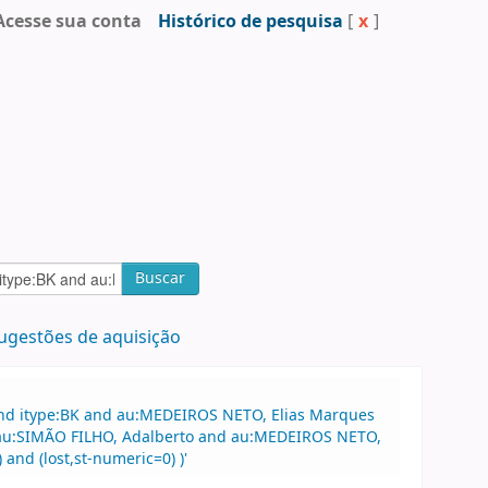
Acesse sua conta
Histórico de pesquisa
[
x
]
Buscar
ugestões de aquisição
and itype:BK and au:MEDEIROS NETO, Elias Marques
and au:SIMÃO FILHO, Adalberto and au:MEDEIROS NETO,
and (lost,st-numeric=0) )'