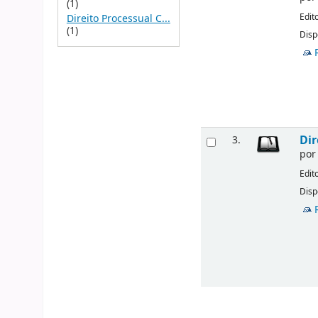
(1)
Edit
Direito Processual C...
(1)
Disp
Dir
3.
po
Edit
Disp