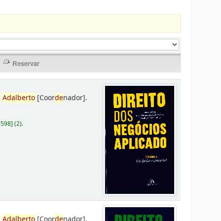
,
Adalberto
[Coor
de
nador]
.
D598
]
(2).
,
Adalberto
[Coor
de
nador]
.