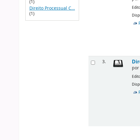
(1)
Edit
Direito Processual C...
(1)
Disp
Dir
3.
po
Edit
Disp