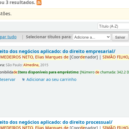
u 3 resultados.
tões.
par tudo
|
Selecionar títulos para:
eito dos negócios aplicado: do direito empresarial/
r
ME
DE
IROS
NETO,
Elias
Marques
de
[Coor
de
nador]
|
SIMÃO
FILHO
ora:
São Paulo:
Almedina,
2015
onibilida
de
:
Itens disponíveis para empréstimo:
[
Número
de
chamada:
342.2 
Reservar
Adicionar ao seu carrinho
eito dos negócios aplicado: do direito processual/
r
ME
DE
IROS
NETO,
Elias
Marques
de
[Coor
de
nador]
|
SIMÃO
FILHO