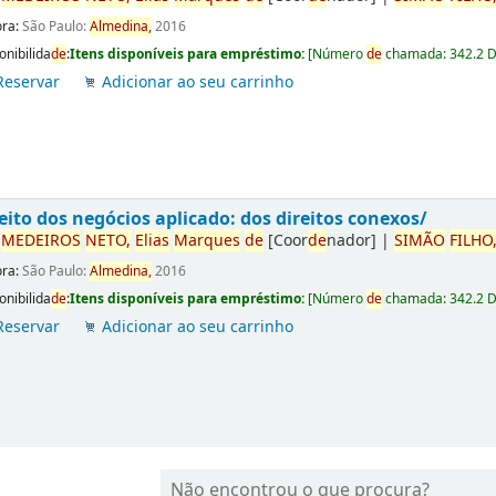
ora:
São Paulo:
Almedina,
2016
onibilida
de
:
Itens disponíveis para empréstimo:
[
Número
de
chamada:
342.2 
Reservar
Adicionar ao seu carrinho
eito dos negócios aplicado: dos direitos conexos/
r
ME
DE
IROS
NETO,
Elias
Marques
de
[Coor
de
nador]
|
SIMÃO
FILHO
ora:
São Paulo:
Almedina,
2016
onibilida
de
:
Itens disponíveis para empréstimo:
[
Número
de
chamada:
342.2 
Reservar
Adicionar ao seu carrinho
Não encontrou o que procura?