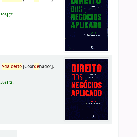
D598
]
(2).
,
Adalberto
[Coor
de
nador]
.
D598
]
(2).