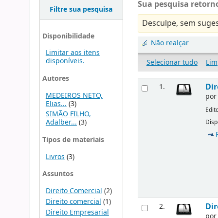
Sua pesquisa retorno
Filtre sua pesquisa
Desculpe, sem suges
Disponibilidade
Não realçar
Limitar aos itens
disponíveis.
Selecionar tudo
Lim
Autores
Dir
1.
MEDEIROS NETO,
po
Elias...
(3)
Edit
SIMÃO FILHO,
Adalber...
(3)
Disp
Tipos de materiais
Livros
(3)
Assuntos
Direito Comercial
(2)
Direito comercial
(1)
Dir
2.
Direito Empresarial
po