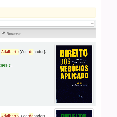
,
Adalberto
[Coor
de
nador]
.
D598
]
(2).
,
Adalberto
[Coor
de
nador]
.