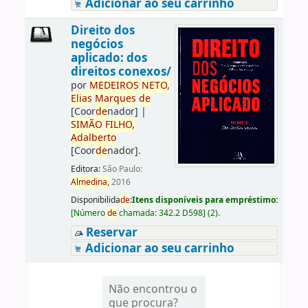
Adicionar ao seu carrinho
Direito dos
negócios
aplicado: dos
direitos conexos/
por
ME
DE
IROS
NETO,
Elias
Marques
de
[Coor
de
nador]
|
SIMÃO
FILHO,
Adalberto
[Coor
de
nador]
.
Editora:
São Paulo:
Almedina,
2016
Disponibilida
de
:
Itens disponíveis para empréstimo:
[
Número
de
chamada:
342.2 D598
]
(2).
Reservar
Adicionar ao seu carrinho
Não encontrou o
que procura?