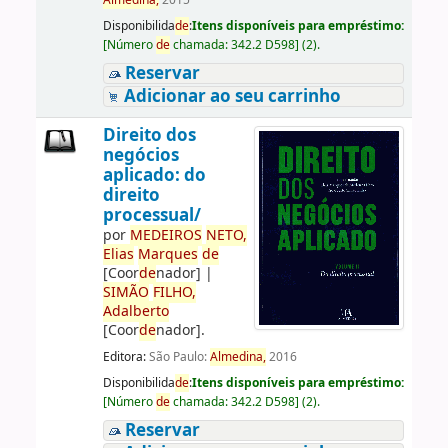
Almedina,
2015
Disponibilida
de
:
Itens disponíveis para empréstimo:
[
Número
de
chamada:
342.2 D598
]
(2).
Reservar
Adicionar ao seu carrinho
Direito dos
negócios
aplicado: do
direito
processual/
por
ME
DE
IROS
NETO,
Elias
Marques
de
[Coor
de
nador]
|
SIMÃO
FILHO,
Adalberto
[Coor
de
nador]
.
Editora:
São Paulo:
Almedina,
2016
Disponibilida
de
:
Itens disponíveis para empréstimo:
[
Número
de
chamada:
342.2 D598
]
(2).
Reservar