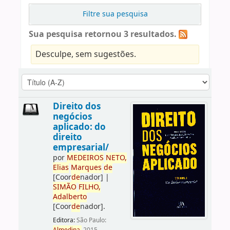
Filtre sua pesquisa
Sua pesquisa retornou 3 resultados.
Desculpe, sem sugestões.
Direito dos
negócios
aplicado: do
direito
empresarial/
por
ME
DE
IROS
NETO,
Elias
Marques
de
[Coor
de
nador]
|
SIMÃO
FILHO,
Adalberto
[Coor
de
nador]
.
Editora:
São Paulo: