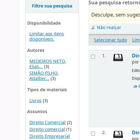
Sua pesquisa retorno
Filtre sua pesquisa
Desculpe, sem suges
Disponibilidade
Não realçar
Limitar aos itens
disponíveis.
Selecionar tudo
Lim
Autores
Dir
1.
MEDEIROS NETO,
po
Elias...
(3)
Edit
SIMÃO FILHO,
Adalber...
(3)
Disp
Tipos de materiais
Livros
(3)
Assuntos
Direito Comercial
(2)
Direito comercial
(1)
Dir
2.
Direito Empresarial
po