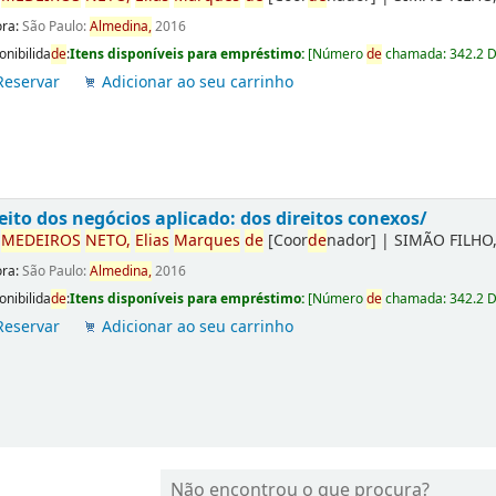
ora:
São Paulo:
Almedina,
2016
onibilida
de
:
Itens disponíveis para empréstimo:
[
Número
de
chamada:
342.2 
Reservar
Adicionar ao seu carrinho
eito dos negócios aplicado: dos direitos conexos/
r
ME
DE
IROS
NETO,
Elias
Marques
de
[Coor
de
nador]
|
SIMÃO FILHO,
ora:
São Paulo:
Almedina,
2016
onibilida
de
:
Itens disponíveis para empréstimo:
[
Número
de
chamada:
342.2 
Reservar
Adicionar ao seu carrinho
Não encontrou o que procura?