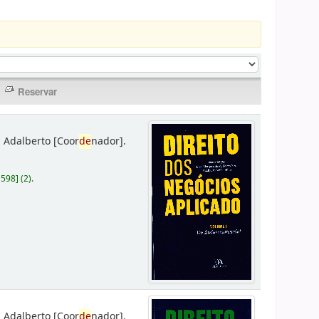
 Adalberto
[Coor
de
nador]
.
D598
]
(2).
 Adalberto
[Coor
de
nador]
.