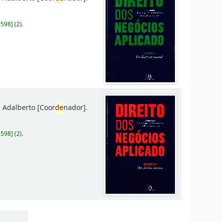
D598
]
(2).
 Adalberto
[Coor
de
nador]
.
D598
]
(2).