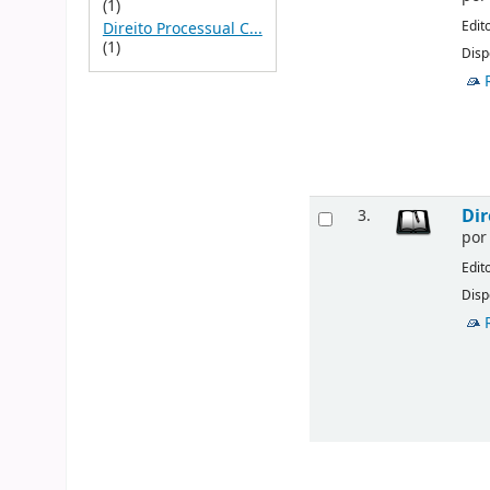
(1)
Edit
Direito Processual C...
(1)
Disp
Dir
3.
po
Edit
Disp