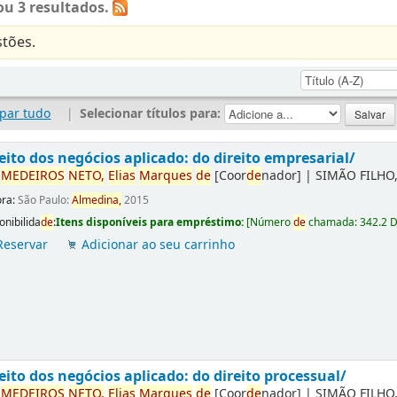
u 3 resultados.
tões.
par tudo
|
Selecionar títulos para:
eito dos negócios aplicado: do direito empresarial/
r
ME
DE
IROS
NETO,
Elias
Marques
de
[Coor
de
nador]
|
SIMÃO FILHO,
ora:
São Paulo:
Almedina,
2015
onibilida
de
:
Itens disponíveis para empréstimo:
[
Número
de
chamada:
342.2 
Reservar
Adicionar ao seu carrinho
eito dos negócios aplicado: do direito processual/
r
ME
DE
IROS
NETO,
Elias
Marques
de
[Coor
de
nador]
|
SIMÃO FILHO,