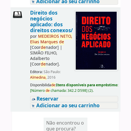
Adicionar ao seu carrinho
Direito dos
negócios
aplicado: dos
direitos conexos/
por
ME
DE
IROS
NETO,
Elias
Marques
de
[Coor
de
nador]
|
SIMÃO FILHO,
Adalberto
[Coor
de
nador]
.
Editora:
São Paulo:
Almedina,
2016
Disponibilida
de
:
Itens disponíveis para empréstimo:
[
Número
de
chamada:
342.2 D598
]
(2).
Reservar
Adicionar ao seu carrinho
Não encontrou o
que procura?