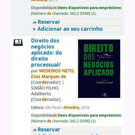
Almedina,
2015
Disponibilida
de
:
Itens disponíveis para empréstimo:
[
Número
de
chamada:
342.2 D598
]
(2).
Reservar
Adicionar ao seu carrinho
Direito dos
negócios
aplicado: do
direito
processual/
por
ME
DE
IROS
NETO,
Elias
Marques
de
[Coor
de
nador]
|
SIMÃO FILHO,
Adalberto
[Coor
de
nador]
.
Editora:
São Paulo:
Almedina,
2016
Disponibilida
de
:
Itens disponíveis para empréstimo:
[
Número
de
chamada:
342.2 D598
]
(2).
Reservar