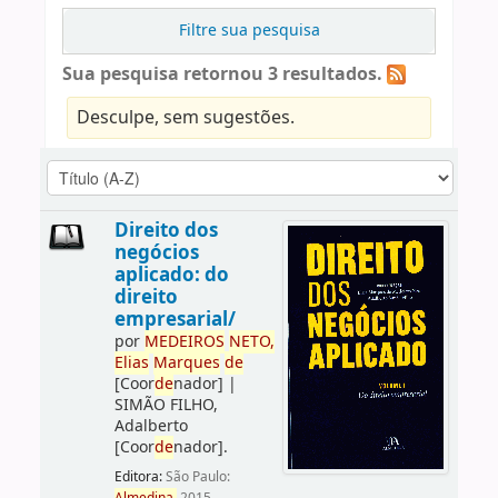
Filtre sua pesquisa
Sua pesquisa retornou 3 resultados.
Desculpe, sem sugestões.
Direito dos
negócios
aplicado: do
direito
empresarial/
por
ME
DE
IROS
NETO,
Elias
Marques
de
[Coor
de
nador]
|
SIMÃO FILHO,
Adalberto
[Coor
de
nador]
.
Editora:
São Paulo: