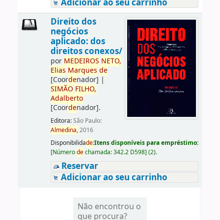
Adicionar ao seu carrinho
Direito dos
negócios
aplicado: dos
direitos conexos/
por
ME
DE
IROS
NETO,
Elias
Marques
de
[Coor
de
nador]
|
SIMÃO
FILHO,
Adalberto
[Coor
de
nador]
.
Editora:
São Paulo:
Almedina,
2016
Disponibilida
de
:
Itens disponíveis para empréstimo:
[
Número
de
chamada:
342.2 D598
]
(2).
Reservar
Adicionar ao seu carrinho
Não encontrou o
que procura?