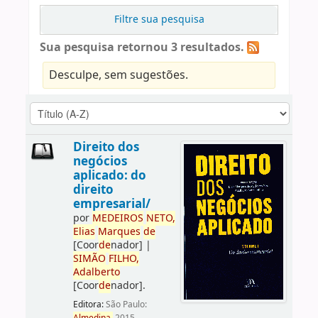
Filtre sua pesquisa
Sua pesquisa retornou 3 resultados.
Desculpe, sem sugestões.
Direito dos
negócios
aplicado: do
direito
empresarial/
por
ME
DE
IROS
NETO,
Elias
Marques
de
[Coor
de
nador]
|
SIMÃO
FILHO,
Adalberto
[Coor
de
nador]
.
Editora:
São Paulo: