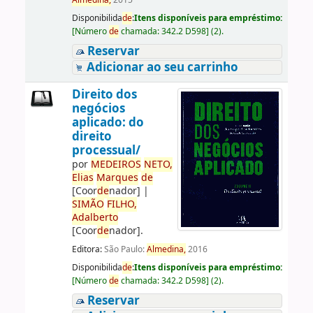
Almedina,
2015
Disponibilida
de
:
Itens disponíveis para empréstimo:
[
Número
de
chamada:
342.2 D598
]
(2).
Reservar
Adicionar ao seu carrinho
Direito dos
negócios
aplicado: do
direito
processual/
por
ME
DE
IROS
NETO,
Elias
Marques
de
[Coor
de
nador]
|
SIMÃO
FILHO,
Adalberto
[Coor
de
nador]
.
Editora:
São Paulo:
Almedina,
2016
Disponibilida
de
:
Itens disponíveis para empréstimo:
[
Número
de
chamada:
342.2 D598
]
(2).
Reservar