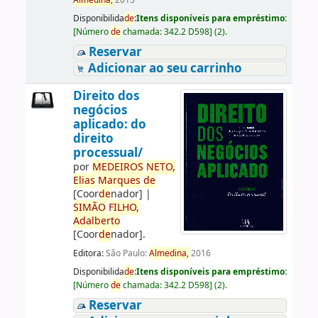
Almedina,
2015
Disponibilida
de
:
Itens disponíveis para empréstimo:
[
Número
de
chamada:
342.2 D598
]
(2).
Reservar
Adicionar ao seu carrinho
Direito dos
negócios
aplicado: do
direito
processual/
por
ME
DE
IROS
NETO,
Elias
Marques
de
[Coor
de
nador]
|
SIMÃO
FILHO,
Adalberto
[Coor
de
nador]
.
Editora:
São Paulo:
Almedina,
2016
Disponibilida
de
:
Itens disponíveis para empréstimo:
[
Número
de
chamada:
342.2 D598
]
(2).
Reservar