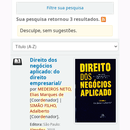
Filtre sua pesquisa
Sua pesquisa retornou 3 resultados.
Desculpe, sem sugestões.
Direito dos
negócios
aplicado: do
direito
empresarial/
por
ME
DE
IROS
NETO,
Elias
Marques
de
[Coor
de
nador]
|
SIMÃO
FILHO,
Adalberto
[Coor
de
nador]
.
Editora:
São Paulo: