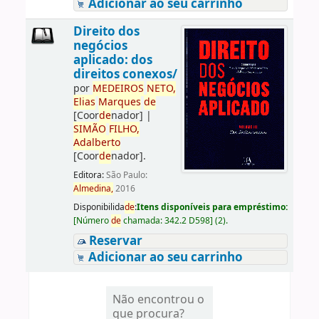
Adicionar ao seu carrinho
Direito dos
negócios
aplicado: dos
direitos conexos/
por
ME
DE
IROS
NETO,
Elias
Marques
de
[Coor
de
nador]
|
SIMÃO
FILHO,
Adalberto
[Coor
de
nador]
.
Editora:
São Paulo:
Almedina,
2016
Disponibilida
de
:
Itens disponíveis para empréstimo:
[
Número
de
chamada:
342.2 D598
]
(2).
Reservar
Adicionar ao seu carrinho
Não encontrou o
que procura?