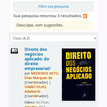
Filtre sua pesquisa
Sua pesquisa retornou 3 resultados.
Desculpe, sem sugestões.
Direito dos
negócios
aplicado: do
direito
empresarial/
por
ME
DE
IROS
NETO,
Elias
Marques
de
[Coor
de
nador]
|
SIMÃO
FILHO,
Adalberto
[Coor
de
nador]
.
Editora:
São Paulo: