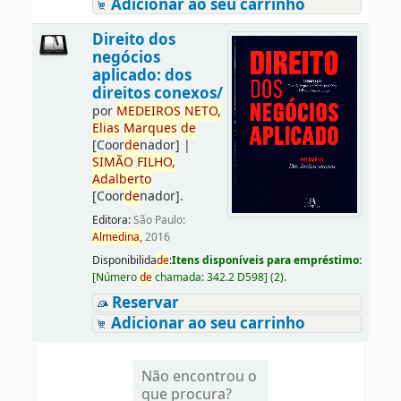
Adicionar ao seu carrinho
Direito dos
negócios
aplicado: dos
direitos conexos/
por
ME
DE
IROS
NETO,
Elias
Marques
de
[Coor
de
nador]
|
SIMÃO
FILHO,
Adalberto
[Coor
de
nador]
.
Editora:
São Paulo:
Almedina,
2016
Disponibilida
de
:
Itens disponíveis para empréstimo:
[
Número
de
chamada:
342.2 D598
]
(2).
Reservar
Adicionar ao seu carrinho
Não encontrou o
que procura?