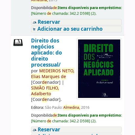
Almedina,
2015
Disponibilida
de
:
Itens disponíveis para empréstimo:
[
Número
de
chamada:
342.2 D598
]
(2).
Reservar
Adicionar ao seu carrinho
Direito dos
negócios
aplicado: do
direito
processual/
por
ME
DE
IROS
NETO,
Elias
Marques
de
[Coor
de
nador]
|
SIMÃO
FILHO,
Adalberto
[Coor
de
nador]
.
Editora:
São Paulo:
Almedina,
2016
Disponibilida
de
:
Itens disponíveis para empréstimo:
[
Número
de
chamada:
342.2 D598
]
(2).
Reservar